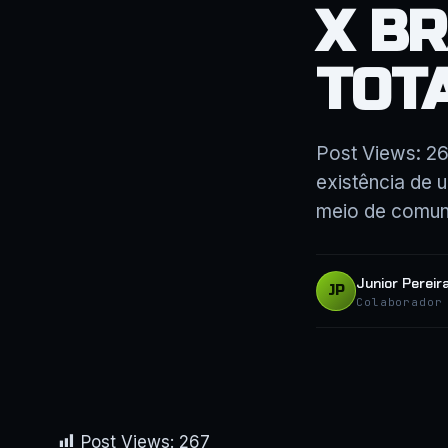
X B
TOT
Post Views: 26
existência de 
meio de comun
Junior Pereir
JP
Colaborador
Post Views:
267