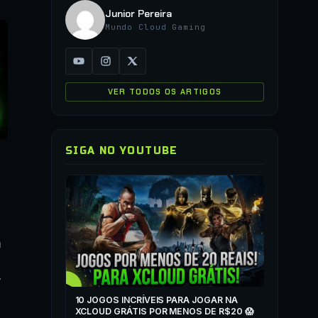
Junior Pereira
Mundo Cloud Gaming
VER TODOS OS ARTIGOS
SIGA NO YOUTUBE
▶
COMO JO
QUALQUER
m
”
▶
ZONE
10 JOGOS INCRÍVEIS PARA JOGAR NA
T
XCLOUD GRÁTIS POR MENOS DE R$20 😱