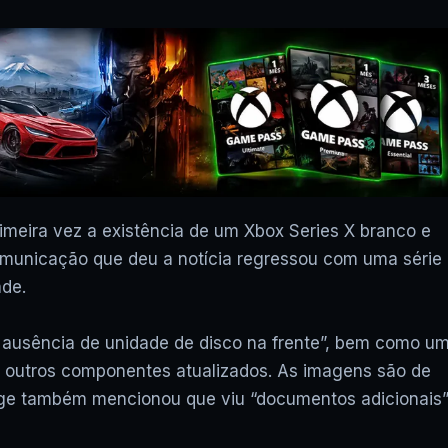
rimeira vez a existência de um Xbox Series X branco e
omunicação que deu a notícia regressou com uma série
ade.
a ausência de unidade de disco na frente”, bem como u
s outros componentes atualizados. As imagens são de
rge também mencionou que viu “documentos adicionais
▶
XCLOUD GRÁTIS: COD WAR
FUNCIONA? JOGOS UBISOF