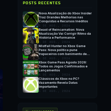
POSTS RECENTES
Nova Atualização do Xbox Insider
Traz Grandes Melhorias nas
Conquistas e Recursos Inéditos
5 DE AGO., 2026
Beast of Reincarnation: Nova
Atualização Vai Corrigir Ritmo da
História e Performance
5 DE AGO., 2026
Mistfall Hunter no Xbox Game
Pass: Nova política pune
trapaceiros com banimento de
hardware
4 DE AGO., 2026
Xbox Game Pass Agosto 2026:
Todos os Jogos Confirmados e
Lançamentos
4 DE AGO., 2026
Clássicos do Xbox no PC?
Vazamento Revela Datas
Importantes
4 DE AGO., 2026