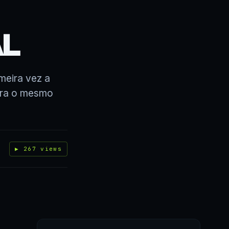
AL
meira vez a
gora o mesmo
▶ 267 views