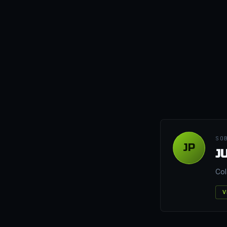
SO
JP
J
Col
V