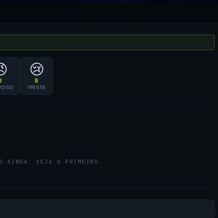
😠
😢
0
0
VOSO
TRISTE
O AINDA. SEJA O PRIMEIRO.