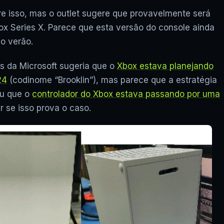
FUNCIONAM? VAI ACABAR? E
e isso, mas o outlet sugere que provavelmente será
x Series X. Parece que esta versão do console ainda
o verão.
 da Microsoft sugeria que o
Xbox estava planejando
24
(codinome “Brooklin”), mas parece que a estratégia
u que o
controlador do Xbox estava passando por uma
r se isso prova o caso.