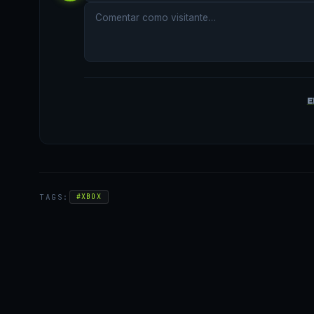
E
TAGS:
#XBOX