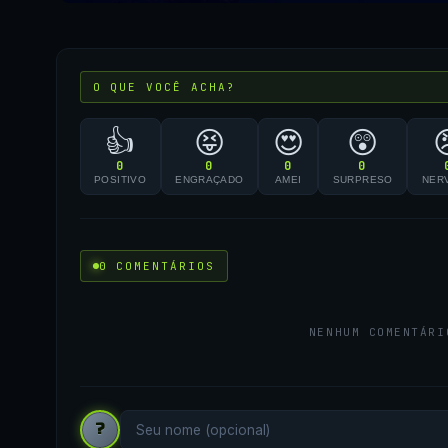
O QUE VOCÊ ACHA?
👍
😝
😍
😲
0
0
0
0
POSITIVO
ENGRAÇADO
AMEI
SURPRESO
NER
0 COMENTÁRIOS
NENHUM COMENTÁRI
?