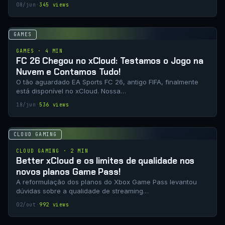
08/jun
·
345 views
GAMES
GAMES · 4 MIN
FC 26 Chegou no xCloud: Testamos o Jogo na
Nuvem e Contamos Tudo!
O tão aguardado EA Sports FC 26, antigo FIFA, finalmente
está disponível no xCloud. Nossa…
18/jun
·
536 views
CLOUD GAMING
CLOUD GAMING · 2 MIN
Better xCloud e os limites de qualidade nos
novos planos Game Pass!
A reformulação dos planos do Xbox Game Pass levantou
dúvidas sobre a qualidade de streaming…
02/out
·
992 views