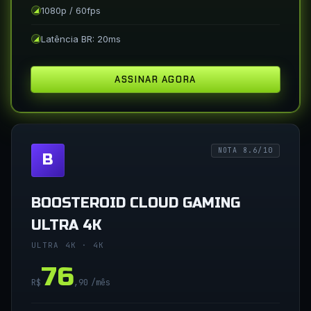
1080p / 60fps
Latência BR: 20ms
ASSINAR AGORA
NOTA 8.6/10
B
BOOSTEROID CLOUD GAMING
ULTRA 4K
ULTRA 4K · 4K
76
R$
,90
/mês