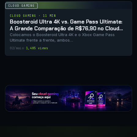
CLOUD GAMING
CLOUD GAMING · 11 MIN
Boosteroid Ultra 4K vs. Game Pass Ultimate:
A Grande Comparação de R$76,90 no Cloud
Gaming
Colocamos o Boosteroid Ultra 4K e o Xbox Game Pass
Ultimate frente a frente, ambos…
02/maio
·
1,485 views