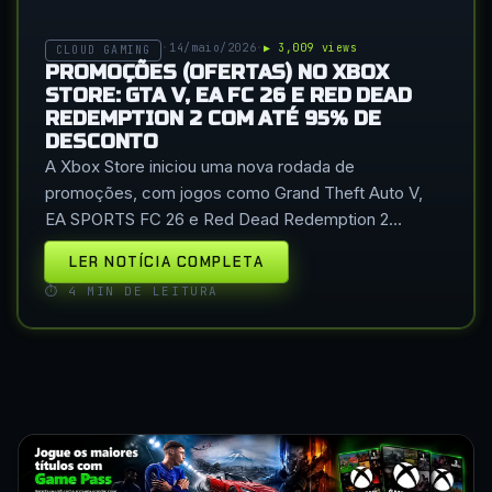
★ DESTAQUE
·
14/maio/2026
·
▶ 3,009 views
CLOUD GAMING
PROMOÇÕES (OFERTAS) NO XBOX
STORE: GTA V, EA FC 26 E RED DEAD
REDEMPTION 2 COM ATÉ 95% DE
DESCONTO
A Xbox Store iniciou uma nova rodada de
promoções, com jogos como Grand Theft Auto V,
EA SPORTS FC 26 e Red Dead Redemption 2…
LER NOTÍCIA COMPLETA
⏱ 4 MIN DE LEITURA