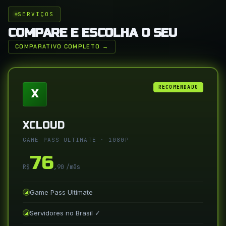
SERVIÇOS
COMPARE E ESCOLHA O SEU
COMPARATIVO COMPLETO →
RECOMENDADO
X
XCLOUD
GAME PASS ULTIMATE · 1080P
76
R$
,90
/mês
Game Pass Ultimate
Servidores no Brasil ✓