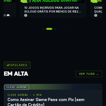
▶
▶
NE
10 JOGOS INCRÍVEIS PARA JOGAR NA
COMO J
XCLOUD GRÁTIS POR MENOS DE R$20
QUALQU
IS! 🎮
😱
😱
POPULARES
EM ALTA
VER TUDO →
CLOUD GAMING
CLOUD GAMING · 4 MIN
Como Assinar Game Pass com Pix (sem
Cartão de Crédito)