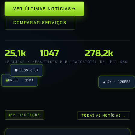
VER ÚLTIMAS NOTÍCIAS
COMPARAR SERVIÇOS
25,1k
1047
278,2k
LEITURAS / MÊS
ARTIGOS PUBLICADOS
TOTAL DE LEITURAS
⬢ DLSS 3 ON
▲ 4K · 120FPS
BR-SP · 12ms
EM DESTAQUE
TODAS AS NOTÍCIAS →