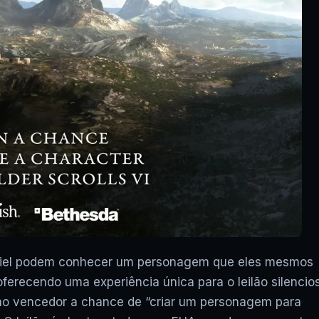
▶
XCLOUD GRÁTIS: COD WAR
FUNCIONA? JOGOS UBISOF
FUNCIONAM? VAI ACABAR? E
mriel podem conhecer um personagem que eles mesmos
ferecendo uma experiência única para o leilão silencio
ao vencedor a chance de “criar um personagem para