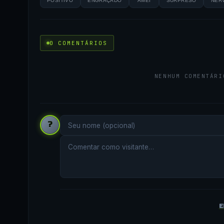
POSITIVO
ENGRAÇADO
AMEI
SURPRESO
NER
0 COMENTÁRIOS
NENHUM COMENTÁRI
?
E