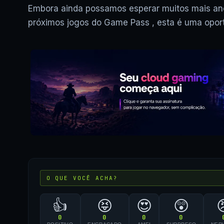
Embora ainda possamos esperar muitos mais anos 
próximos jogos do Game Pass , esta é uma oportu
O QUE VOCÊ ACHA?
👍
😝
😍
😲
0
0
0
0