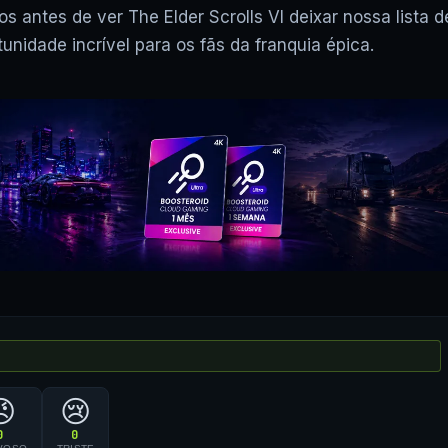
antes de ver The Elder Scrolls VI deixar nossa lista d
nidade incrível para os fãs da franquia épica.
😠
😢
0
0