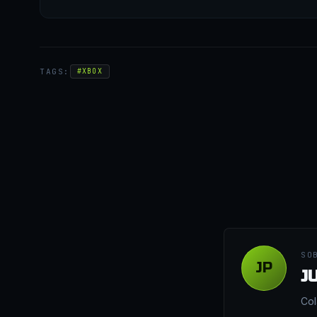
TAGS:
#XBOX
SO
JP
J
Col