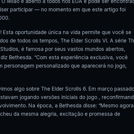
 O leilão é aberto a todos nos EUA e pode ser encontra
iser participar — no momento em que este artigo foi
.000.
! Esta oportunidade única na vida permite que você se
s de todos os tempos, The Elder Scrolls VI. A série T
 Studios, é famosa por seus vastos mundos abertos,
 diz Bethesda. “Com esta experiência exclusiva, você
um personagem personalizado que aparecerá no jogo,
imos algo sobre The Elder Scrolls 6. Em março passado
tavam jogando versões iniciais do jogo , reconfirman
olvimento. Na época, a Bethesda disse: “Mesmo agora
 encheu da mesma alegria, excitação e promessa de