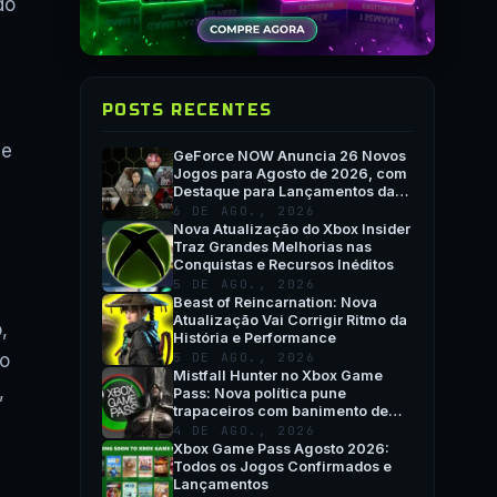
do
POSTS RECENTES
he
GeForce NOW Anuncia 26 Novos
Jogos para Agosto de 2026, com
Destaque para Lançamentos da
Semana e QuakeCon
6 DE AGO., 2026
Nova Atualização do Xbox Insider
Traz Grandes Melhorias nas
Conquistas e Recursos Inéditos
5 DE AGO., 2026
Beast of Reincarnation: Nova
Atualização Vai Corrigir Ritmo da
,
História e Performance
do
5 DE AGO., 2026
Mistfall Hunter no Xbox Game
,
Pass: Nova política pune
trapaceiros com banimento de
hardware
4 DE AGO., 2026
Xbox Game Pass Agosto 2026:
Todos os Jogos Confirmados e
Lançamentos