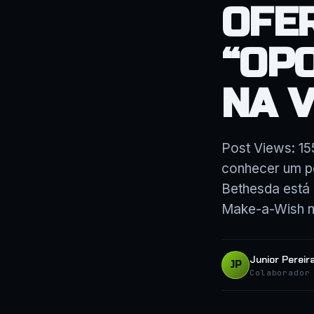
OFE
“OP
NA V
Post Views: 15
conhecer um p
Bethesda está 
Make-a-Wish n
Junior Pereir
JP
Colaborador