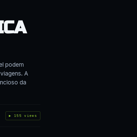
ICA
iel podem
viagens. A
encioso da
▶ 155 views