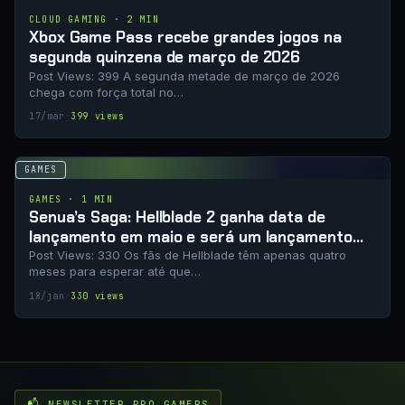
CLOUD GAMING · 2 MIN
Xbox Game Pass recebe grandes jogos na
segunda quinzena de março de 2026
Post Views: 399 A segunda metade de março de 2026
chega com força total no…
17/mar
·
399 views
GAMES
GAMES · 1 MIN
Senua’s Saga: Hellblade 2 ganha data de
lançamento em maio e será um lançamento
apenas digital
Post Views: 330 Os fãs de Hellblade têm apenas quatro
meses para esperar até que…
18/jan
·
330 views
📬 NEWSLETTER PRO GAMERS