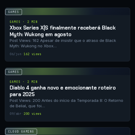
GAMES
GAMES · 2 MIN
Xbox Series X|S finalmente receberá Black
Myth: Wukong em agosto
Post Views: 162 Apesar de insistir que o atraso de Black
Myth: Wukong no Xbox…
06/jun
·
162 views
GAMES
GAMES · 2 MIN
Diablo 4 ganha novo e emocionante roteiro
para 2025
Post Views: 200 Antes do início da Temporada 8: O Retorno
de Belial, que foi…
09/abr
·
200 views
CLOUD GAMING