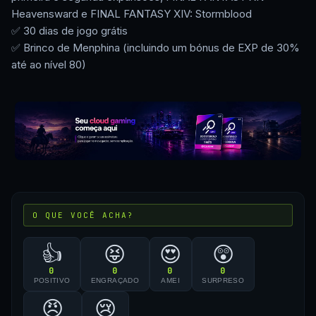
Heavensward e FINAL FANTASY XIV: Stormblood
✅ 30 dias de jogo grátis
✅ Brinco de Menphina (incluindo um bónus de EXP de 30%
até ao nível 80)
O QUE VOCÊ ACHA?
👍
😝
😍
😲
0
0
0
0
POSITIVO
ENGRAÇADO
AMEI
SURPRESO
😠
😢