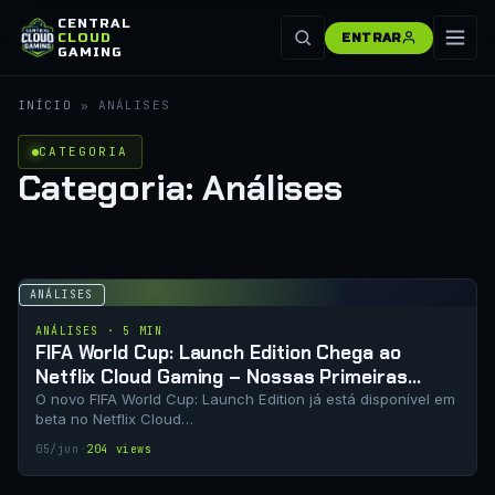
CENTRAL
CLOUD
ENTRAR
GAMING
INÍCIO
»
ANÁLISES
CATEGORIA
Categoria:
Análises
ANÁLISES
ANÁLISES · 5 MIN
FIFA World Cup: Launch Edition Chega ao
Netflix Cloud Gaming – Nossas Primeiras
Impressões no Brasil
O novo FIFA World Cup: Launch Edition já está disponível em
beta no Netflix Cloud…
05/jun
·
204 views