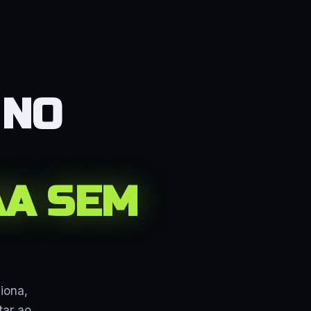
 NO
AA SEM
iona,
tar ao