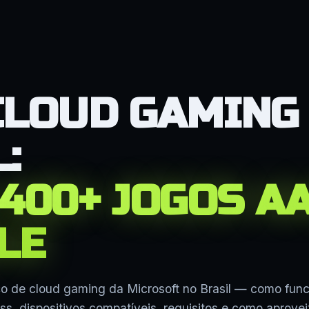
CLOUD GAMING
:
 400+ JOGOS A
LE
ço de cloud gaming da Microsoft no Brasil — como func
s, dispositivos compatíveis, requisitos e como aprovei