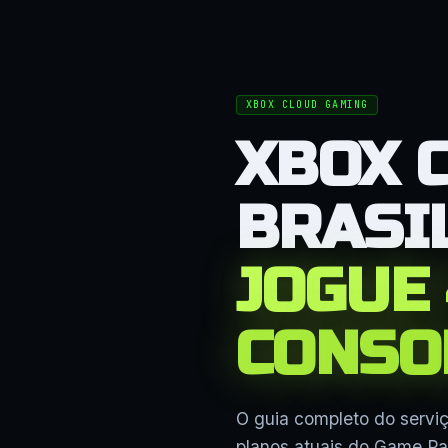
XBOX CLOUD GAMING
XBOX 
BRASIL
JOGUE
CONSO
O guia completo do servi
planos atuais do Game Pas