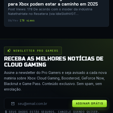
para Xbox podem estar a caminho em 2025
Post Views: 178 De acordo com o insider da indústria
NatetheHate no Resetera (via IdleSlothVGT…
06/fev
·
178 views
📬 NEWSLETTER PRO GAMERS
RECEBA AS MELHORES NOTÍCIAS DE
CLOUD GAMING
Assine a newsletter do Pro Gamers e seja avisado a cada nova
matéria sobre Xbox Cloud Gaming, Boosteroid, GeForce Now,
Blacknut e Game Pass. Conteúdo exclusivo. Sem spam, sem
enrolação.
ASSINAR GRÁTIS
🔒 SEUS DADOS ESTÃO SEGUROS. CANCELE QUANDO QUISER.