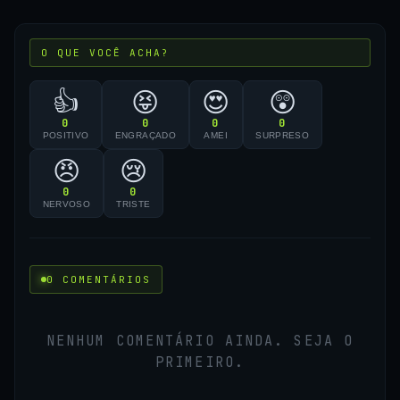
O QUE VOCÊ ACHA?
👍
😝
😍
😲
0
0
0
0
POSITIVO
ENGRAÇADO
AMEI
SURPRESO
😠
😢
0
0
NERVOSO
TRISTE
0 COMENTÁRIOS
NENHUM COMENTÁRIO AINDA. SEJA O
PRIMEIRO.