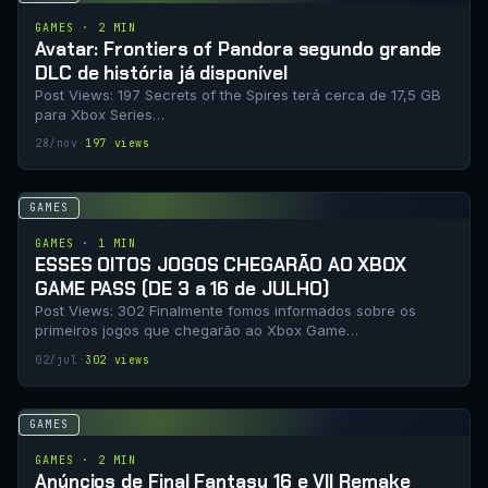
GAMES · 2 MIN
Avatar: Frontiers of Pandora segundo grande
DLC de história já disponível
Post Views: 197 Secrets of the Spires terá cerca de 17,5 GB
para Xbox Series…
28/nov
·
197 views
GAMES
GAMES · 1 MIN
ESSES OITOS JOGOS CHEGARÃO AO XBOX
GAME PASS (DE 3 a 16 de JULHO)
Post Views: 302 Finalmente fomos informados sobre os
primeiros jogos que chegarão ao Xbox Game…
02/jul
·
302 views
GAMES
GAMES · 2 MIN
Anúncios de Final Fantasy 16 e VII Remake