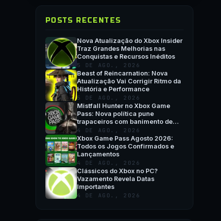
POSTS RECENTES
Nova Atualização do Xbox Insider
Traz Grandes Melhorias nas
Conquistas e Recursos Inéditos
5 DE AGO., 2026
Beast of Reincarnation: Nova
Atualização Vai Corrigir Ritmo da
História e Performance
5 DE AGO., 2026
Mistfall Hunter no Xbox Game
Pass: Nova política pune
trapaceiros com banimento de
hardware
4 DE AGO., 2026
Xbox Game Pass Agosto 2026:
Todos os Jogos Confirmados e
Lançamentos
4 DE AGO., 2026
Clássicos do Xbox no PC?
Vazamento Revela Datas
Importantes
4 DE AGO., 2026