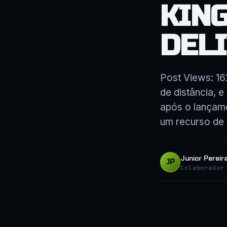
KIN
DEL
Post Views: 1
de distância, e
após o lançame
um recurso de 
Junior Pereir
JP
Colaborador