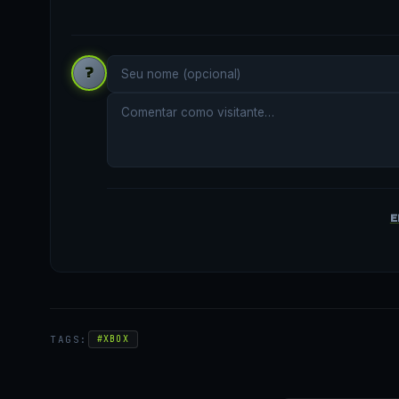
?
E
TAGS:
#XBOX