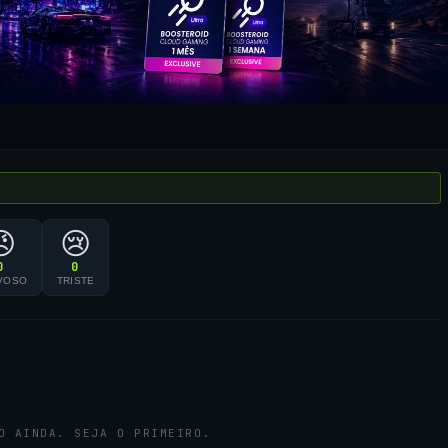
😠
😢
0
0
VOSO
TRISTE
O AINDA. SEJA O PRIMEIRO.