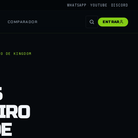
WHATSAPP
·
YOUTUBE
·
DISCORD
COMPARADOR
ENTRAR
TO DE KINGDOM
S
IRO
DE