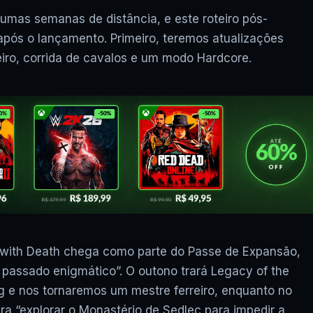
XCLOUD GRÁTIS: COD WAR
FUNCIONA? JOGOS UBISOF
mas semanas de distância, e este roteiro pós-
FUNCIONAM? VAI ACABAR? E
após o lançamento. Primeiro, teremos atualizações
iro, corrida de cavalos e um modo Hardcore.
s with Death chega como parte do Passe de Expansão,
passado enigmático”. O outono trará Legacy of the
rg e nos tornaremos um mestre ferreiro, enquanto no
a “explorar o Monastério de Sedlec para impedir a