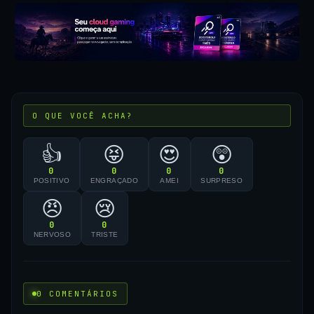
O QUE VOCÊ ACHA?
👍
😝
😍
😲
0
0
0
0
POSITIVO
ENGRAÇADO
AMEI
SURPRESO
😠
😢
0
0
NERVOSO
TRISTE
0 COMENTÁRIOS