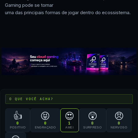
Gaming pode se tornar
uma das principais formas de jogar dentro do ecossistema.
O QUE VOCÊ ACHA?
👍
😝
😍
😲
😠
0
0
1
0
0
POSITIVO
ENGRAÇADO
AMEI
SURPRESO
NERVOSO