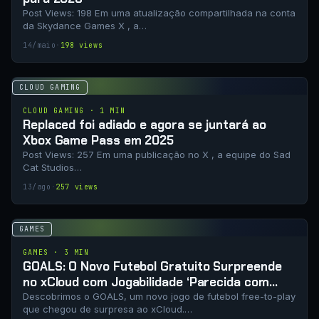
Post Views: 198 Em uma atualização compartilhada na conta
da Skydance Games X , a…
14/maio
·
198 views
CLOUD GAMING
CLOUD GAMING · 1 MIN
Replaced foi adiado e agora se juntará ao
Xbox Game Pass em 2025
Post Views: 257 Em uma publicação no X , a equipe do Sad
Cat Studios…
13/ago
·
257 views
GAMES
GAMES · 3 MIN
GOALS: O Novo Futebol Gratuito Surpreende
no xCloud com Jogabilidade ‘Parecida com
FIFA’
Descobrimos o GOALS, um novo jogo de futebol free-to-play
que chegou de surpresa ao xCloud.…