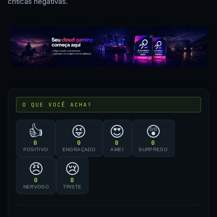
críticas negativas.
O QUE VOCÊ ACHA?
👍
😝
😍
😲
0
0
0
0
POSITIVO
ENGRAÇADO
AMEI
SURPRESO
😠
😢
0
0
NERVOSO
TRISTE