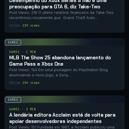
Desempenho do Xbox Series S não é uma
preocupação para GTA 6, diz Take-Two
Post Views: 219 O último relatório financeiro da Take-Two
reconfirmou novamente que Grand Theft Auto…
11/nov
·
219 views
GAMES
GAMES · 1 MIN
MLB The Show 25 abandona lançamento do
Game Pass e Xbox One
Post Views: 154 Em uma postagem do PlayStation Blog
anunciando o novo jogo, a Sony…
29/jan
·
154 views
GAMES
GAMES · 2 MIN
A lendária editora Acclaim está de volta para
apoiar desenvolvedores independentes
Post Views: 151 Fundada em 1987, a Acclaim publicou uma