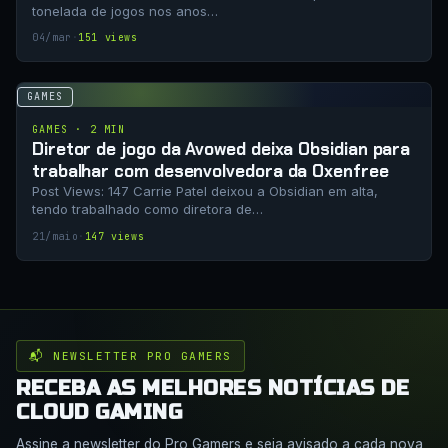
tonelada de jogos nos anos…
04/mar
·
151 views
GAMES
GAMES · 2 MIN
Diretor de jogo da Avowed deixa Obsidian para
trabalhar com desenvolvedora da Oxenfree
Post Views: 147 Carrie Patel deixou a Obsidian em alta,
tendo trabalhado como diretora de…
21/maio
·
147 views
📬 NEWSLETTER PRO GAMERS
RECEBA AS MELHORES NOTÍCIAS DE
CLOUD GAMING
Assine a newsletter do Pro Gamers e seja avisado a cada nova