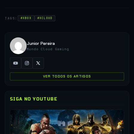
TAGS:
#XBOX
#XCLOUD
Junior Pereira
Mundo Cloud Gaming
VER TODOS OS ARTIGOS
SIGA NO YOUTUBE
▶
CO
XC