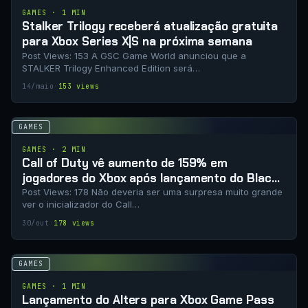
GAMES · 1 MIN
Stalker Trilogy receberá atualização gratuita
para Xbox Series X|S na próxima semana
Post Views: 153 A GSC Game World anunciou que a
STALKER Trilogy Enhanced Edition será…
14/maio
·
153 views
GAMES
GAMES · 2 MIN
Call of Duty vê aumento de 159% em
jogadores do Xbox após lançamento do Black
Ops 6 Game Pass
Post Views: 178 Não deveria ser uma surpresa muito grande
ver o inicializador do Call…
30/out
·
178 views
GAMES
GAMES · 1 MIN
Lançamento do Alters para Xbox Game Pass