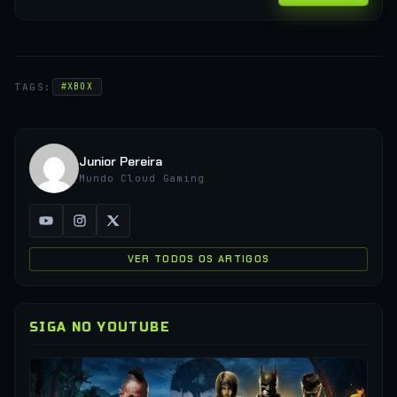
TAGS:
#XBOX
Junior Pereira
Mundo Cloud Gaming
VER TODOS OS ARTIGOS
SIGA NO YOUTUBE
▶
CO
XC