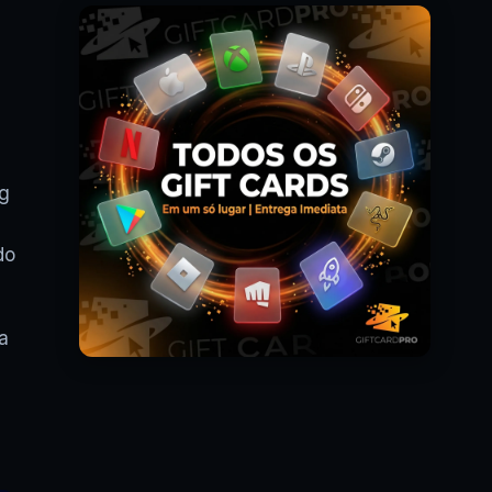
ng
do
a