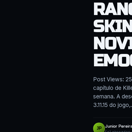
RAN
SKIN
NOV
EMO
Post Views: 25
capítulo de Kil
semana. A dese
3.11.15 do jogo
Junior Pereir
JP
Colaborador