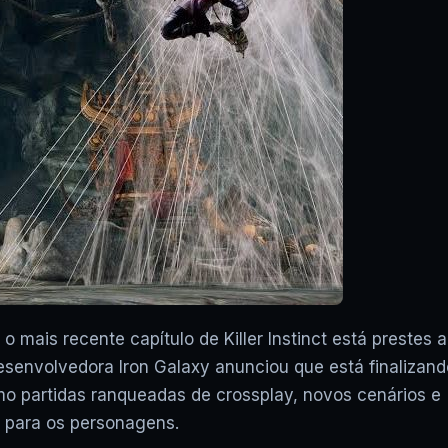
▶
XCLOUD GRÁTIS: COD WAR
FUNCIONA? JOGOS UBISOF
FUNCIONAM? VAI ACABAR? E
 mais recente capítulo de Killer Instinct está prestes a
senvolvedora Iron Galaxy anunciou que está finalizand
omo partidas ranqueadas de crossplay, novos cenários e
 para os personagens.