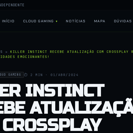
NDEPENDENTE
INÍCIO
CLOUD GAMING
NOTÍCIAS
MAPA
DÚVIDAS
AS
»
KILLER INSTINCT RECEBE ATUALIZAÇÃO COM CROSSPLAY 
VIDADES EMOCIONANTES!
⏱ 2 MIN · 01/ABR/2024
OUD GAMING
ER INSTINCT
EBE ATUALIZAÇ
 CROSSPLAY