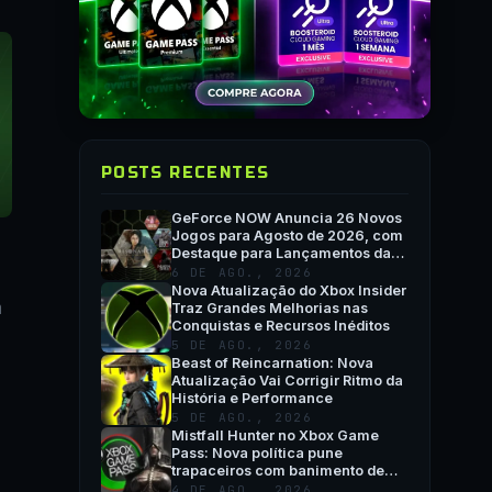
POSTS RECENTES
GeForce NOW Anuncia 26 Novos
Jogos para Agosto de 2026, com
Destaque para Lançamentos da
Semana e QuakeCon
6 DE AGO., 2026
Nova Atualização do Xbox Insider
á
Traz Grandes Melhorias nas
Conquistas e Recursos Inéditos
5 DE AGO., 2026
Beast of Reincarnation: Nova
Atualização Vai Corrigir Ritmo da
História e Performance
5 DE AGO., 2026
Mistfall Hunter no Xbox Game
Pass: Nova política pune
trapaceiros com banimento de
hardware
4 DE AGO., 2026