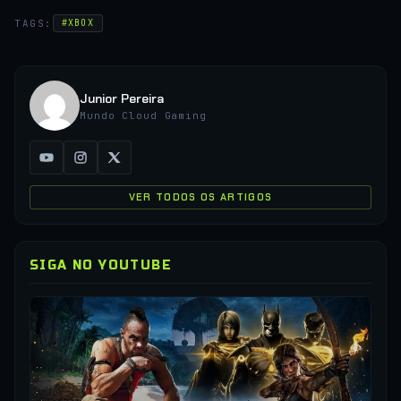
TAGS:
#XBOX
Junior Pereira
Mundo Cloud Gaming
VER TODOS OS ARTIGOS
SIGA NO YOUTUBE
▶
CO
XC