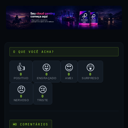
O QUE VOCÊ ACHA?
👍
😝
😍
😲
0
0
0
0
POSITIVO
ENGRAÇADO
AMEI
SURPRESO
😠
😢
0
0
NERVOSO
TRISTE
0 COMENTÁRIOS