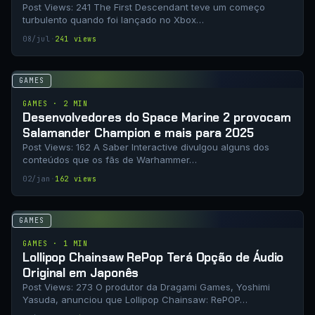
Post Views: 241 The First Descendant teve um começo
turbulento quando foi lançado no Xbox…
08/jul
·
241 views
GAMES
GAMES · 2 MIN
Desenvolvedores do Space Marine 2 provocam
Salamander Champion e mais para 2025
Post Views: 162 A Saber Interactive divulgou alguns dos
conteúdos que os fãs de Warhammer…
02/jan
·
162 views
GAMES
GAMES · 1 MIN
Lollipop Chainsaw RePop Terá Opção de Áudio
Original em Japonês
Post Views: 273 O produtor da Dragami Games, Yoshimi
Yasuda, anunciou que Lollipop Chainsaw: RePOP…