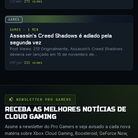
11/mar
·
273 views
GAMES
GAMES · 1 MIN
Assassin’s Creed Shadows é adiado pela
segunda vez
Post Views: 213 Originalmente, Assassin’s Creed Shadows
deveria ser lançado em 15 de novembro de…
09/jan
·
213 views
📬 NEWSLETTER PRO GAMERS
RECEBA AS MELHORES NOTÍCIAS DE
CLOUD GAMING
Assine a newsletter do Pro Gamers e seja avisado a cada nova
matéria sobre Xbox Cloud Gaming, Boosteroid, GeForce Now,