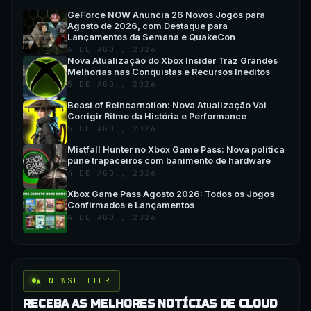
GeForce NOW Anuncia 26 Novos Jogos para
Agosto de 2026, com Destaque para
Lançamentos da Semana e QuakeCon
6 DE AGO., 2026
Nova Atualização do Xbox Insider Traz Grandes
Melhorias nas Conquistas e Recursos Inéditos
5 DE AGO., 2026
Beast of Reincarnation: Nova Atualização Vai
Corrigir Ritmo da História e Performance
5 DE AGO., 2026
Mistfall Hunter no Xbox Game Pass: Nova política
pune trapaceiros com banimento de hardware
4 DE AGO., 2026
Xbox Game Pass Agosto 2026: Todos os Jogos
Confirmados e Lançamentos
4 DE AGO., 2026
▲ NEWSLETTER
RECEBA AS MELHORES NOTÍCIAS DE CLOUD