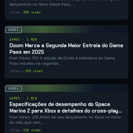
lançamento no Xbox Game Pass,…
15/mar
·
288 views
GAMES
GAMES · 1 MIN
Doom Marca a Segunda Maior Estreia do Game
Pass em 2025
Post Views: 150 A adição de Doom à biblioteca do Game
Pass resultou na segunda…
30/maio
·
150 views
GAMES
GAMES · 1 MIN
Especificações de desempenho do Space
Marine 2 para Xbox e detalhes do cross-play
revelados
Post Views: 218 Antes de seu lançamento no Xbox no início
do mês que vem,…
30/ago
·
218 views