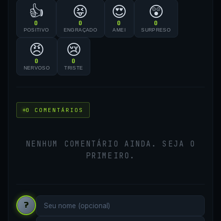
👍
😝
😍
😲
0
0
0
0
POSITIVO
ENGRAÇADO
AMEI
SURPRESO
😠
😢
0
0
NERVOSO
TRISTE
0 COMENTÁRIOS
NENHUM COMENTÁRIO AINDA. SEJA O
PRIMEIRO.
?