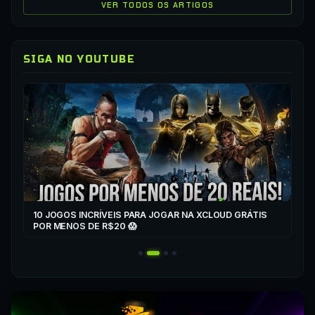
VER TODOS OS ARTIGOS
SIGA NO YOUTUBE
▶
CO
XC
10 JOGOS INCRÍVEIS PARA JOGAR NA XCLOUD GRÁTIS
▶
POR MENOS DE R$20 😱