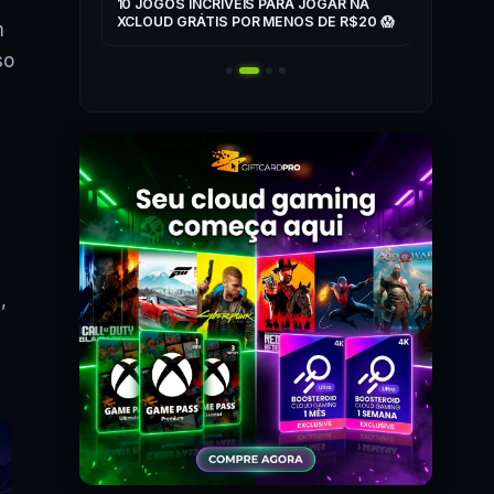
ZONE
10 JOGOS INCRÍVEIS PARA JOGAR NA
T
XCLOUD GRÁTIS POR MENOS DE R$20 😱
m
 MAIS! 🎮
so
,