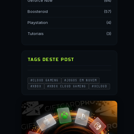
Geforce Now
(64)
Boosteroid
(57)
Playstation
(4)
Tutoriais
(3)
TAGS DESTE POST
#CLOUD GAMING
#JOGOS EM NUVEM
#XBOX
#XBOX CLOUD GAMING
#XCLOUD