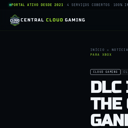
PORTAL ATIVO DESDE 2021
·
4 SERVIÇOS COBERTOS
·
100% I
CENTRAL
CLOUD
GAMING
INÍCIO
»
NOTÍCI
PARA XBOX
CLOUD GAMING
CL
DLC 
THE 
GAN