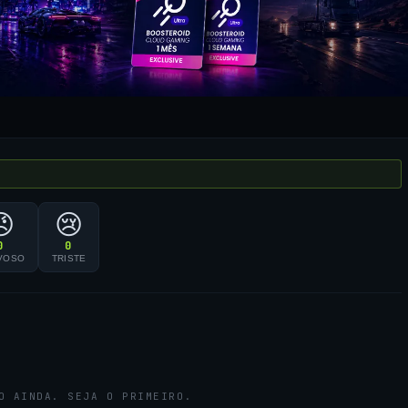
😠
😢
0
0
VOSO
TRISTE
O AINDA. SEJA O PRIMEIRO.