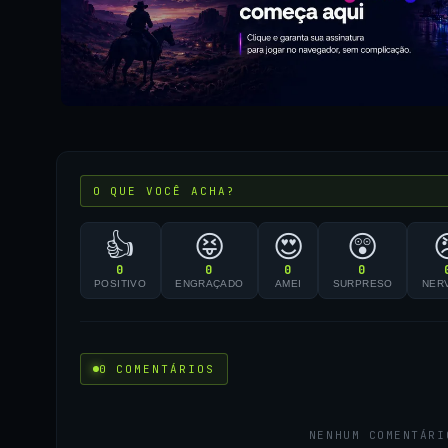
O QUE VOCÊ ACHA?
👍
😝
😍
😲
0
0
0
0
POSITIVO
ENGRAÇADO
AMEI
SURPRESO
NER
0 COMENTÁRIOS
NENHUM COMENTÁRI