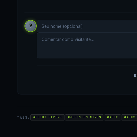
?
E
TAGS:
#CLOUD GAMING
#JOGOS EM NUVEM
#XBOX
#XBOX