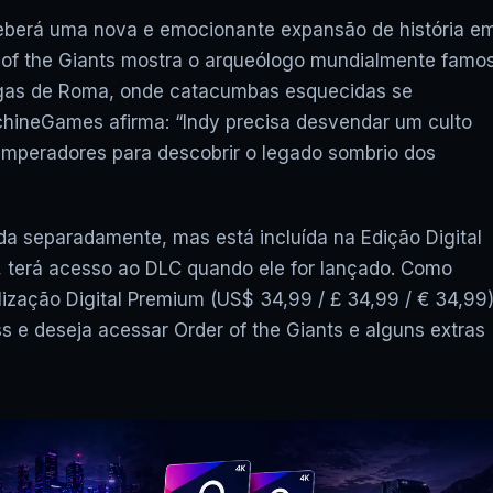
XCLOUD GRÁTIS: COD WAR
FUNCIONA? JOGOS UBISOF
berá uma nova e emocionante expansão de história e
FUNCIONAM? VAI ACABAR? E
er of the Giants mostra o arqueólogo mundialmente famo
tigas de Roma, onde catacumbas esquecidas se
chineGames afirma: “Indy precisa desvendar um culto
 imperadores para descobrir o legado sombrio dos
da separadamente, mas está incluída na Edição Digital
u, terá acesso ao DLC quando ele for lançado. Como
lização Digital Premium (US$ 34,99 / £ 34,99 / € 34,99)
 e deseja acessar Order of the Giants e alguns extras