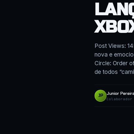
LAN
XBO
Post Views: 1
nova e emocion
Circle: Order 
de todos “cam
Junior Pereir
JP
Colaborador