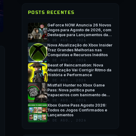
POSTS RECENTES
GeForce NOW Anuncia 26 Novos
Jogos para Agosto de 2026, com
Destaque para Lançamentos da
Semana e QuakeCon
6 DE AGO., 2026
Nova Atualização do Xbox Insider
Traz Grandes Melhorias nas
Conquistas e Recursos Inéditos
5 DE AGO., 2026
Beast of Reincarnation: Nova
Atualização Vai Corrigir Ritmo da
História e Performance
5 DE AGO., 2026
Mistfall Hunter no Xbox Game
Pass: Nova política pune
trapaceiros com banimento de
hardware
4 DE AGO., 2026
Xbox Game Pass Agosto 2026:
Todos os Jogos Confirmados e
Lançamentos
4 DE AGO., 2026