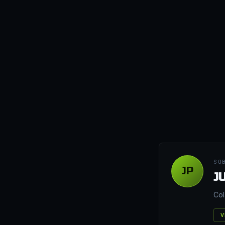
SO
JP
J
Col
V