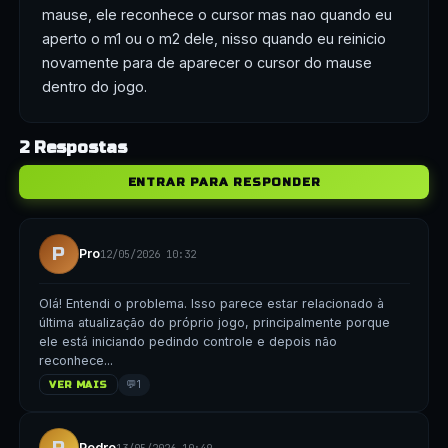
mause, ele reconhece o cursor mas nao quando eu
aperto o m1 ou o m2 dele, nisso quando eu reinicio
novamente para de aparecer o cursor do mause
dentro do jogo.
2 Respostas
ENTRAR PARA RESPONDER
P
Pro
12/05/2026 10:32
Olá! Entendi o problema. Isso parece estar relacionado à
última atualização do próprio jogo, principalmente porque
ele está iniciando pedindo controle e depois não
reconhece...
💬
1
VER MAIS
P
Pedro
13/05/2026 10:49