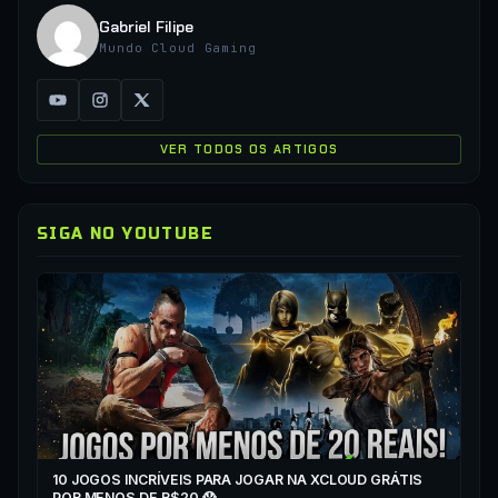
Gabriel Filipe
Mundo Cloud Gaming
VER TODOS OS ARTIGOS
SIGA NO YOUTUBE
▶
CO
XC
10 JOGOS INCRÍVEIS PARA JOGAR NA XCLOUD GRÁTIS
▶
POR MENOS DE R$20 😱