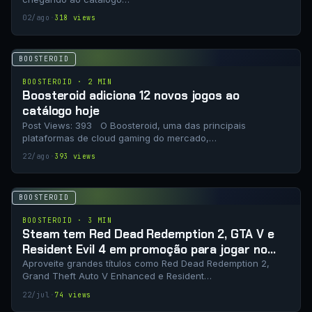
02/ago
·
318 views
BOOSTEROID
BOOSTEROID · 2 MIN
Boosteroid adiciona 12 novos jogos ao
catálogo hoje
Post Views: 393 O Boosteroid, uma das principais
plataformas de cloud gaming do mercado,…
22/ago
·
393 views
BOOSTEROID
BOOSTEROID · 3 MIN
Steam tem Red Dead Redemption 2, GTA V e
Resident Evil 4 em promoção para jogar no
Boosteroid
Aproveite grandes títulos como Red Dead Redemption 2,
Grand Theft Auto V Enhanced e Resident…
22/jul
·
74 views