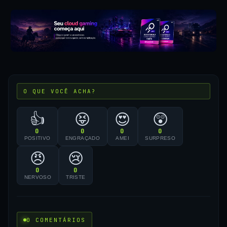
O QUE VOCÊ ACHA?
👍
😝
😍
😲
0
0
0
0
POSITIVO
ENGRAÇADO
AMEI
SURPRESO
😠
😢
0
0
NERVOSO
TRISTE
0 COMENTÁRIOS