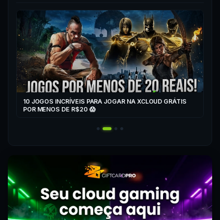
▶
CO
XC
10 JOGOS INCRÍVEIS PARA JOGAR NA XCLOUD GRÁTIS
▶
POR MENOS DE R$20 😱