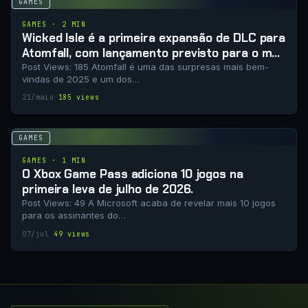
GAMES
GAMES · 2 MIN
Wicked Isle é a primeira expansão de DLC para
Atomfall, com lançamento previsto para o mês
que vem
Post Views: 185 Atomfall é uma das surpresas mais bem-
vindas de 2025 e um dos…
21/maio
·
185 views
GAMES
GAMES · 1 MIN
O Xbox Game Pass adiciona 10 jogos na
primeira leva de julho de 2026.
Post Views: 49 A Microsoft acaba de revelar mais 10 jogos
para os assinantes do…
07/jul
·
49 views