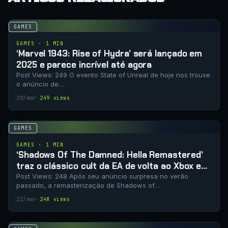
GAMES
GAMES · 1 MIN
‘Marvel 1943: Rise of Hydra’ será lançado em
2025 e parece incrível até agora
Post Views: 249 O evento State of Unreal de hoje nos trouxe
o anúncio de…
20/mar
·
249 views
GAMES
GAMES · 1 MIN
‘Shadows Of The Damned: Hella Remastered’
traz o clássico cult da EA de volta ao Xbox em
2024
Post Views: 248 Após seu anúncio surpresa no verão
passado, a remasterização de Shadows of…
22/mar
·
248 views