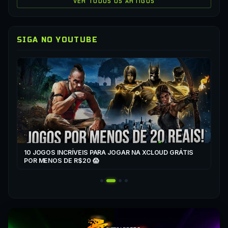
VER TODOS OS ARTIGOS
SIGA NO YOUTUBE
▶
CO
XC
10 JOGOS INCRÍVEIS PARA JOGAR NA XCLOUD GRÁTIS
▶
POR MENOS DE R$20 😱