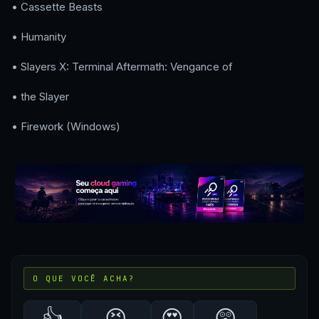
• Cassette Beasts
• Humanity
• Slayers X: Terminal Aftermath: Vengance of
• the Slayer
• Firework (Windows)
O QUE VOCÊ ACHA?
👍
😝
😍
😲