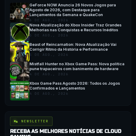
GeForce NOW Anuncia 26 Novos Jogos para
Agosto de 2026, com Destaque para
Lançamentos da Semana e QuakeCon
6 DE AGO., 2026
Nova Atualização do Xbox Insider Traz Grandes
Melhorias nas Conquistas e Recursos Inéditos
5 DE AGO., 2026
Beast of Reincarnation: Nova Atualização Vai
Corrigir Ritmo da História e Performance
5 DE AGO., 2026
Mistfall Hunter no Xbox Game Pass: Nova política
pune trapaceiros com banimento de hardware
4 DE AGO., 2026
Xbox Game Pass Agosto 2026: Todos os Jogos
Confirmados e Lançamentos
4 DE AGO., 2026
▲ NEWSLETTER
RECEBA AS MELHORES NOTÍCIAS DE CLOUD