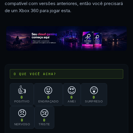
compatível com versões anteriores, então você precisará
de um Xbox 360 para jogar esta.
O QUE VOCÊ ACHA?
👍
😝
😍
😲
0
0
0
0
POSITIVO
ENGRAÇADO
AMEI
SURPRESO
😠
😢
0
0
NERVOSO
TRISTE