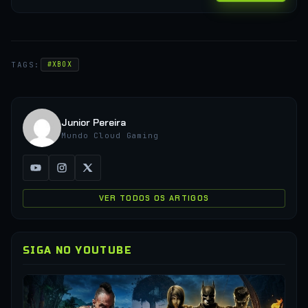
TAGS:
#XBOX
Junior Pereira
Mundo Cloud Gaming
VER TODOS OS ARTIGOS
SIGA NO YOUTUBE
▶
CO
XC