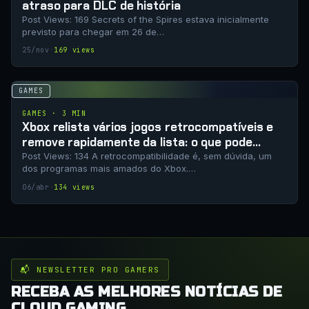
atraso para DLC de história
Post Views: 169 Secrets of the Spires estava inicialmente
previsto para chegar em 26 de…
25/nov
·
169 views
GAMES
GAMES · 3 MIN
Xbox relista vários jogos retrocompatíveis e
remove rapidamente da lista: o que pode
significar?
Post Views: 134 A retrocompatibilidade é, sem dúvida, um
dos programas mais amados do Xbox.…
06/abr
·
134 views
📬 NEWSLETTER PRO GAMERS
RECEBA AS MELHORES NOTÍCIAS DE
CLOUD GAMING