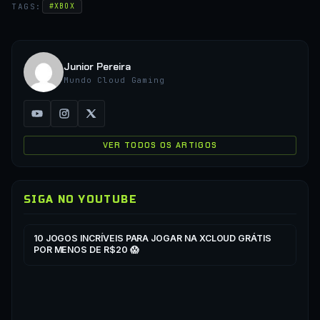
TAGS:
#XBOX
Junior Pereira
Mundo Cloud Gaming
VER TODOS OS ARTIGOS
SIGA NO YOUTUBE
▶
▶
10 JOGOS INCRÍVEIS PARA JOGAR NA XCLOUD GRÁTIS
CO
POR MENOS DE R$20 😱
XC