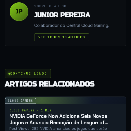
SOBRE O AUTOR
JP
JUNIOR PEREIRA
Colaborador do Central Cloud Gaming.
VER TODOS OS ARTIGOS
CONTINUE LENDO
ARTIGOS RELACIONADOS
CLOUD GAMING
CLOUD GAMING · 1 MIN
NVIDIA GeForce Now Adiciona Seis Novos
Jogos e Anuncia Remoção de League of
Legends
Post Views: 282 NVIDIA anunciou os jogos que serão