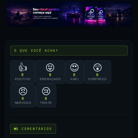
O QUE VOCÊ ACHA?
👍
😝
😍
😲
0
0
0
0
POSITIVO
ENGRAÇADO
AMEI
SURPRESO
😠
😢
0
0
NERVOSO
TRISTE
0 COMENTÁRIOS