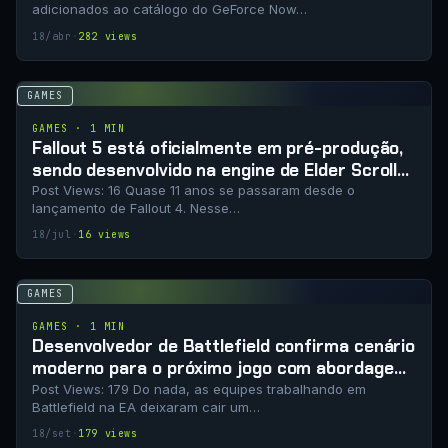
adicionados ao catálogo do GeForce Now…
18/abr
·
282 views
GAMES
GAMES · 1 MIN
Fallout 5 está oficialmente em pré-produção,
sendo desenvolvido na engine de Elder Scrolls
VI.
Post Views: 16 Quase 11 anos se passaram desde o
lançamento de Fallout 4. Nesse…
18/jul
·
16 views
GAMES
GAMES · 1 MIN
Desenvolvedor de Battlefield confirma cenário
moderno para o próximo jogo com abordagem
“de volta ao básico”
Post Views: 179 Do nada, as equipes trabalhando em
Battlefield na EA deixaram cair um…
18/set
·
179 views