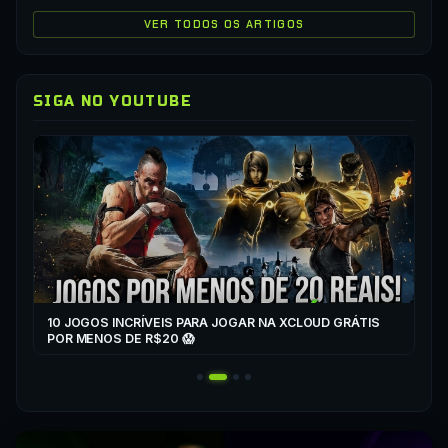
VER TODOS OS ARTIGOS
SIGA NO YOUTUBE
▶
CO
XC
10 JOGOS INCRÍVEIS PARA JOGAR NA XCLOUD GRÁTIS
▶
POR MENOS DE R$20 😱