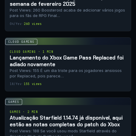
semana de fevereiro 2025
Post Views: 260 Boosteroid acaba de adicionar vários jogos
para os fãs de RPG Final…
04/fev
·
260 views
CLOUD GAMING
CLOUD GAMING · 1 MIN
Lançamento do Xbox Game Pass Replaced foi
adiado novamente
Post Views: 155 É um dia triste para os jogadores ansiosos
por Replaced, pois parece…
18/fev
·
155 views
GAMES
GAMES · 2 MIN
Atualização Starfield 1.14.74 já disponível, aqui
estão as notas completas do patch do Xbox
Post Views: 188 Se você usou mods Starfield através do