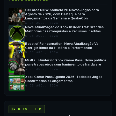
GeForce NOW Anuncia 26 Novos Jogos para
Agosto de 2026, com Destaque para
Lançamentos da Semana e QuakeCon
6 DE AGO., 2026
Nova Atualização do Xbox Insider Traz Grandes
Melhorias nas Conquistas e Recursos Inéditos
5 DE AGO., 2026
Beast of Reincarnation: Nova Atualização Vai
Corrigir Ritmo da História e Performance
5 DE AGO., 2026
Mistfall Hunter no Xbox Game Pass: Nova política
pune trapaceiros com banimento de hardware
4 DE AGO., 2026
Xbox Game Pass Agosto 2026: Todos os Jogos
Confirmados e Lançamentos
4 DE AGO., 2026
▲ NEWSLETTER