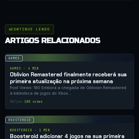
CONTINUE LENDO
ARTIGOS RELACIONADOS
GAMES
GAMES · 4 MIN
Oblivion Remastered finalmente receberá sua
primeira atualização na próxima semana
Post Views: 180 Embora a chegada de Oblivion Remastered
à biblioteca de jogos do Xbox…
05/jun
·
180 views
BOOSTEROID
BOOSTEROID · 1 MIN
Boosteroid adicionar 4 jogos na sua primeira