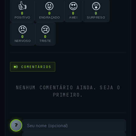
👍
😝
😍
😲
0
0
0
0
POSITIVO
ENGRAÇADO
AMEI
SURPRESO
😠
😢
0
0
NERVOSO
TRISTE
0 COMENTÁRIOS
NENHUM COMENTÁRIO AINDA. SEJA O
PRIMEIRO.
?