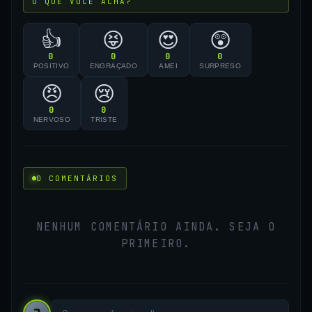
O QUE VOCÊ ACHA?
👍
😝
😍
😲
0
0
0
0
POSITIVO
ENGRAÇADO
AMEI
SURPRESO
😠
😢
0
0
NERVOSO
TRISTE
0 COMENTÁRIOS
NENHUM COMENTÁRIO AINDA. SEJA O
PRIMEIRO.