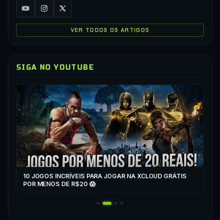
VER TODOS OS ARTIGOS
SIGA NO YOUTUBE
▶
CO
XC
10 JOGOS INCRÍVEIS PARA JOGAR NA XCLOUD GRÁTIS
▶
POR MENOS DE R$20 😱