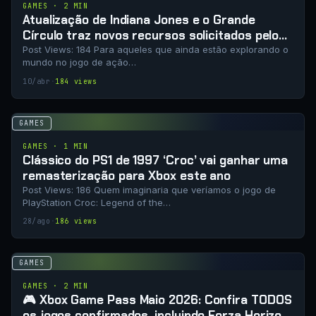
GAMES · 2 MIN
Atualização de Indiana Jones e o Grande
Círculo traz novos recursos solicitados pelos
jogadores
Post Views: 184 Para aqueles que ainda estão explorando o
mundo no jogo de ação…
10/abr
·
184 views
GAMES
GAMES · 1 MIN
Clássico do PS1 de 1997 ‘Croc’ vai ganhar uma
remasterização para Xbox este ano
Post Views: 186 Quem imaginaria que veríamos o jogo de
PlayStation Croc: Legend of the…
28/ago
·
186 views
GAMES
GAMES · 2 MIN
🎮 Xbox Game Pass Maio 2026: Confira TODOS
os jogos confirmados, incluindo Forza Horizon