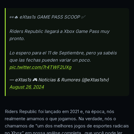
👀🔥 eXtas1s GAME PASS SCOOP ✅
Riders Republic llegará a Xbox Game Pass muy
pronto.
Lo espero para el 11 de Septiembre, pero ya sabéis
que las fechas pueden variar un poco.
pic.twitter.com/7r4TWF2UXg
— eXtas1s 🎮 Noticias & Rumores (@eXtas1stv)
August 26, 2024
Riders Republic foi lançado em 2021 e, na época, nós
realmente amamos o que jogamos. Na verdade, nós o
chamamos de “um dos melhores jogos de esportes radicais
no Xbox” em nossa análise completa , que você pode ler