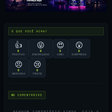
O QUE VOCÊ ACHA?
👍
😝
😍
😲
0
0
0
0
POSITIVO
ENGRAÇADO
AMEI
SURPRESO
😠
😢
0
0
NERVOSO
TRISTE
0 COMENTÁRIOS