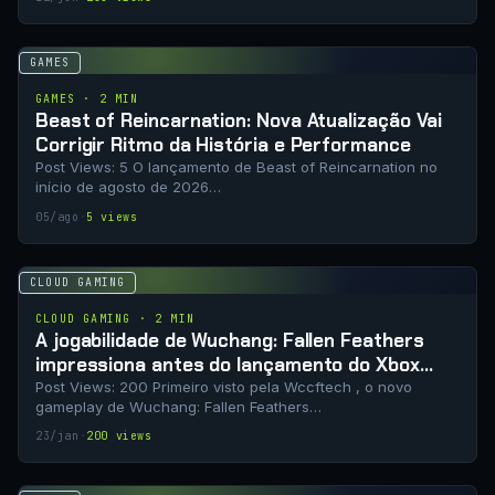
GAMES
GAMES · 2 MIN
Beast of Reincarnation: Nova Atualização Vai
Corrigir Ritmo da História e Performance
Post Views: 5 O lançamento de Beast of Reincarnation no
início de agosto de 2026…
05/ago
·
5 views
CLOUD GAMING
CLOUD GAMING · 2 MIN
A jogabilidade de Wuchang: Fallen Feathers
impressiona antes do lançamento do Xbox
Game Pass
Post Views: 200 Primeiro visto pela Wccftech , o novo
gameplay de Wuchang: Fallen Feathers…
23/jan
·
200 views