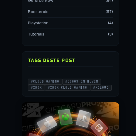
Geforce Now
(64)
Boosteroid
(57)
Playstation
(4)
Tutoriais
(3)
TAGS DESTE POST
#CLOUD GAMING
#JOGOS EM NUVEM
#XBOX
#XBOX CLOUD GAMING
#XCLOUD