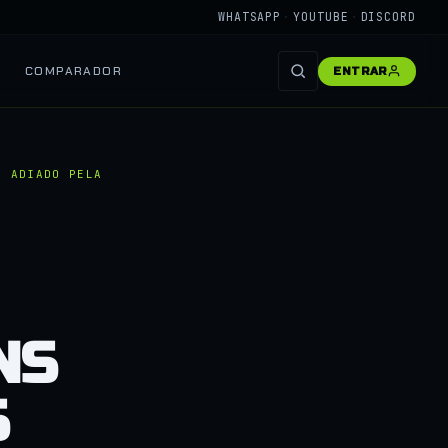
WHATSAPP
·
YOUTUBE
·
DISCORD
COMPARADOR
ENTRAR
S ADIADO PELA
NS
S