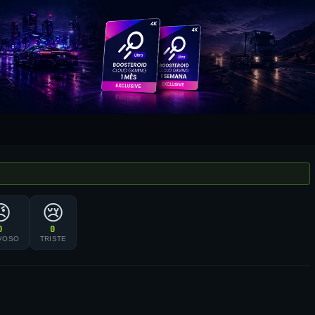
😠
😢
0
0
VOSO
TRISTE