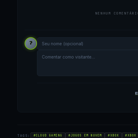
NENHUM COMENTÁRI
?
E
TAGS:
#CLOUD GAMING
#JOGOS EM NUVEM
#XBOX
#XBOX