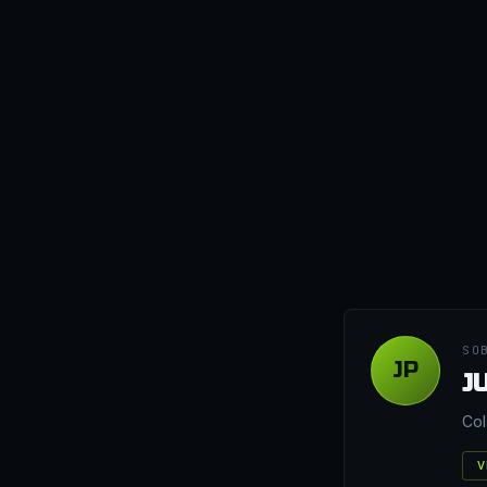
SO
JP
J
Col
V