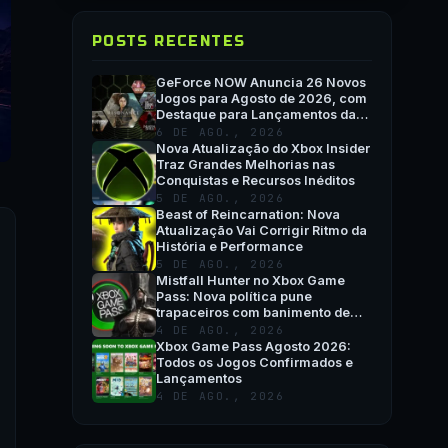
POSTS RECENTES
GeForce NOW Anuncia 26 Novos
Jogos para Agosto de 2026, com
Destaque para Lançamentos da
Semana e QuakeCon
6 DE AGO., 2026
Nova Atualização do Xbox Insider
Traz Grandes Melhorias nas
Conquistas e Recursos Inéditos
5 DE AGO., 2026
Beast of Reincarnation: Nova
Atualização Vai Corrigir Ritmo da
História e Performance
5 DE AGO., 2026
Mistfall Hunter no Xbox Game
Pass: Nova política pune
trapaceiros com banimento de
hardware
4 DE AGO., 2026
Xbox Game Pass Agosto 2026:
Todos os Jogos Confirmados e
Lançamentos
4 DE AGO., 2026