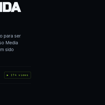
NDA
o para ser
so Media
em sido
▶ 174 views