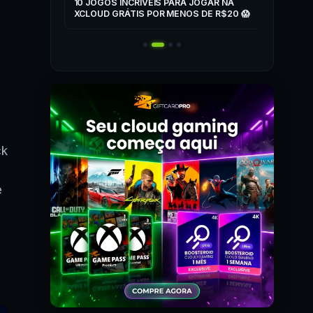
ZONE
10 JOGOS INCRÍVEIS PARA JOGAR NA
T
XCLOUD GRÁTIS POR MENOS DE R$20 😱
 MAIS! 🎮
ck
e