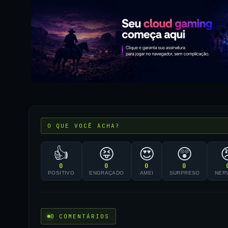
O QUE VOCÊ ACHA?
👍
😝
😍
😲
0
0
0
0
POSITIVO
ENGRAÇADO
AMEI
SURPRESO
NER
0 COMENTÁRIOS