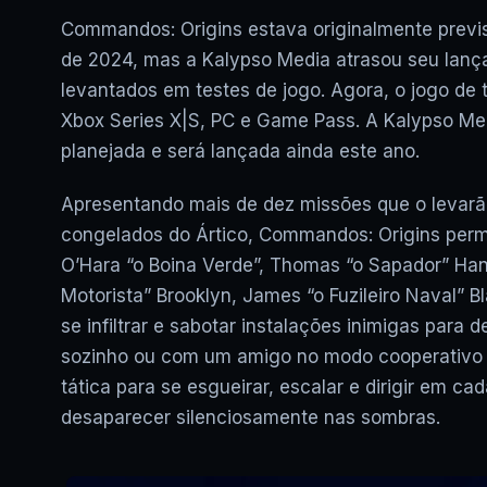
Commandos: Origins estava originalmente prev
de 2024, mas a Kalypso Media atrasou seu lan
levantados em testes de jogo. Agora, o jogo de t
Xbox Series X|S, PC e Game Pass. A Kalypso M
planejada e será lançada ainda este ano.
Apresentando mais de dez missões que o levarão
congelados do Ártico, Commandos: Origins perm
O’Hara “o Boina Verde”, Thomas “o Sapador” Hanc
Motorista” Brooklyn, James “o Fuzileiro Naval”
se infiltrar e sabotar instalações inimigas para
sozinho ou com um amigo no modo cooperativo pa
tática para se esgueirar, escalar e dirigir em ca
desaparecer silenciosamente nas sombras.