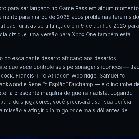
XCLOUD GRÁTIS: COD WAR
FUNCIONA? JOGOS UBISOF
isto para ser lançado no Game Pass em algum momento
FUNCIONAM? VAI ACABAR? E
çamento para março de 2025 após problemas terem sido
áticas furtivas será lançado em 9 de abril de 2025 para
edia diz que uma versão para Xbox One também está
 do escaldante deserto africano aos desertos
ite que você controle seis personagens icônicos — Ja
ock, Francis T. “o Atirador” Woolridge, Samuel “o
 Blackwood e Rene “o Espião” Duchamp — e o incumbe d
 deter a crescente máquina de guerra nazista. Jogando
ra dois jogadores, você precisará usar sua perícia
da missão e atingir o inimigo onde mais dói antes de