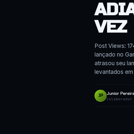
ADI
VEZ
Post Views: 17
lançado no Ga
atrasou seu l
levantados em 
Junior Pereir
JP
Colaborador