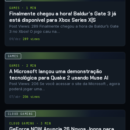
GAMES · 1 MIN
Finalmente chegou a hora! Baldur’s Gate 3 já
está disponível para Xbox Series X|S
Post Views: 289 Finalmente chegou a hora de Baldur’s Gate
3 no Xbox! O jogo caiu na…
09/dez
·
289 views
GAMES
GAMES · 2 MIN
A Microsoft lançou uma demonstração
tecnológica para Quake 2 usando Muse AI
Post Views: 206 Se você acessar o site da Microsoft , agora
poderá jogar uma…
07/abr
·
206 views
CLOUD GAMING
CLOUD GAMING · 3 MIN
GeForce NOW Anuncia 26 Novos Jogos para