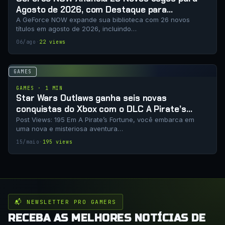
Agosto de 2026, com Destaque para
Lançamentos da Semana e QuakeCon
A GeForce NOW expande sua biblioteca com 26 novos
títulos em agosto de 2026, incluindo…
06/ago
·
22 views
GAMES
GAMES · 1 MIN
Star Wars Outlaws ganha seis novas
conquistas do Xbox com o DLC A Pirate’s
Fortune
Post Views: 195 Em A Pirate’s Fortune, você embarca em
uma nova e misteriosa aventura…
15/maio
·
195 views
📬 NEWSLETTER PRO GAMERS
RECEBA AS MELHORES NOTÍCIAS DE