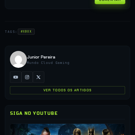
TAGS:
#XBOX
Junior Pereira
Mundo Cloud Gaming
VER TODOS OS ARTIGOS
SIGA NO YOUTUBE
▶
CO
XC