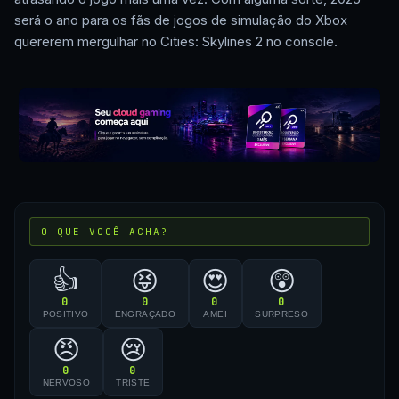
será o ano para os fãs de jogos de simulação do Xbox
quererem mergulhar no Cities: Skylines 2 no console.
O QUE VOCÊ ACHA?
👍
😝
😍
😲
0
0
0
0
POSITIVO
ENGRAÇADO
AMEI
SURPRESO
😠
😢
0
0
NERVOSO
TRISTE