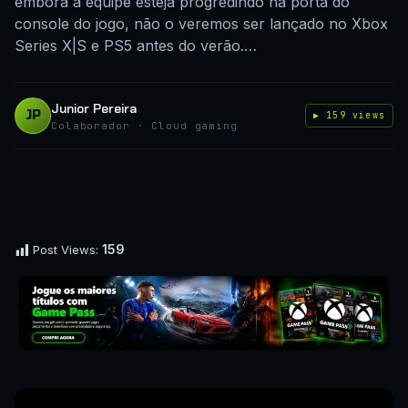
embora a equipe esteja progredindo na porta do
console do jogo, não o veremos ser lançado no Xbox
Series X|S e PS5 antes do verão.…
Junior Pereira
JP
▶ 159 views
Colaborador · Cloud gaming
159
Post Views: