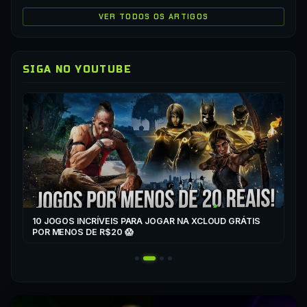
VER TODOS OS ARTIGOS
SIGA NO YOUTUBE
▶
CO
XC
10 JOGOS INCRÍVEIS PARA JOGAR NA XCLOUD GRÁTIS
▶
POR MENOS DE R$20 😱