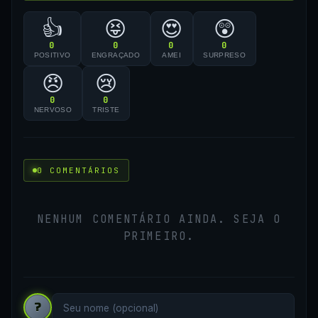
👍
😝
😍
😲
0
0
0
0
POSITIVO
ENGRAÇADO
AMEI
SURPRESO
😠
😢
0
0
NERVOSO
TRISTE
0 COMENTÁRIOS
NENHUM COMENTÁRIO AINDA. SEJA O
PRIMEIRO.
?