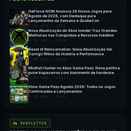
GeForce NOW Anuncia 26 Novos Jogos para
Agosto de 2026, com Destaque para
Lançamentos da Semana e QuakeCon
6 DE AGO., 2026
Nova Atualização do Xbox Insider Traz Grandes
Melhorias nas Conquistas e Recursos Inéditos
5 DE AGO., 2026
Beast of Reincarnation: Nova Atualização Vai
Corrigir Ritmo da História e Performance
5 DE AGO., 2026
Mistfall Hunter no Xbox Game Pass: Nova política
pune trapaceiros com banimento de hardware
4 DE AGO., 2026
Xbox Game Pass Agosto 2026: Todos os Jogos
Confirmados e Lançamentos
4 DE AGO., 2026
▲ NEWSLETTER