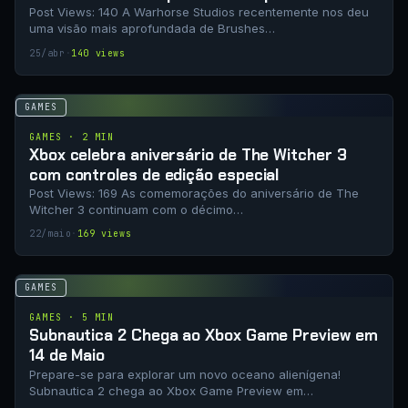
imagens do próximo DLC
Post Views: 140 A Warhorse Studios recentemente nos deu
uma visão mais aprofundada de Brushes…
25/abr
·
140 views
GAMES
GAMES · 2 MIN
Xbox celebra aniversário de The Witcher 3
com controles de edição especial
Post Views: 169 As comemorações do aniversário de The
Witcher 3 continuam com o décimo…
22/maio
·
169 views
GAMES
GAMES · 5 MIN
Subnautica 2 Chega ao Xbox Game Preview em
14 de Maio
Prepare-se para explorar um novo oceano alienígena!
Subnautica 2 chega ao Xbox Game Preview em…