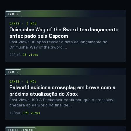
GAMES
GAMES · 2 MIN
Onimusha: Way of the Sword tem lançamento
antecipado pela Capcom
Post Views: 18 Após revelar a data de lançamento de
Onimusha: Way of the Sword,…
02/jul
·
18 views
GAMES
GAMES · 1 MIN
Palworld adiciona crossplay em breve com a
próxima atualização do Xbox
Post Views: 190 A Pocketpair confirmou que o crossplay
chegará ao Palworld no final de…
14/mar
·
190 views
CLOUD GAMING