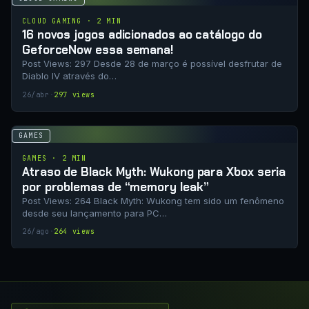
CLOUD GAMING · 2 MIN
16 novos jogos adicionados ao catálogo do
GeforceNow essa semana!
Post Views: 297 Desde 28 de março é possível desfrutar de
Diablo IV através do…
26/abr
·
297 views
GAMES
GAMES · 2 MIN
Atraso de Black Myth: Wukong para Xbox seria
por problemas de “memory leak”
Post Views: 264 Black Myth: Wukong tem sido um fenômeno
desde seu lançamento para PC…
26/ago
·
264 views