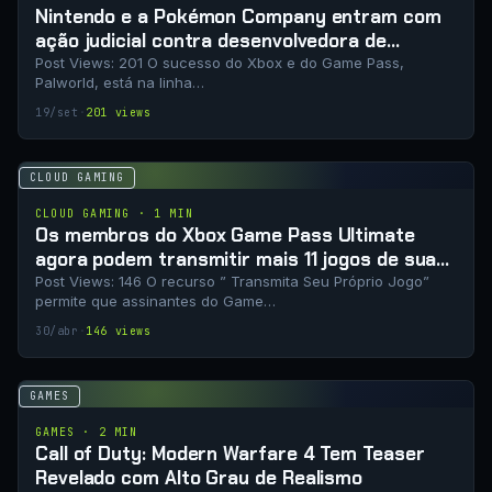
Nintendo e a Pokémon Company entram com
ação judicial contra desenvolvedora de
Palworld
Post Views: 201 O sucesso do Xbox e do Game Pass,
Palworld, está na linha…
19/set
·
201 views
CLOUD GAMING
CLOUD GAMING · 1 MIN
Os membros do Xbox Game Pass Ultimate
agora podem transmitir mais 11 jogos de sua
propriedade
Post Views: 146 O recurso ” Transmita Seu Próprio Jogo”
permite que assinantes do Game…
30/abr
·
146 views
GAMES
GAMES · 2 MIN
Call of Duty: Modern Warfare 4 Tem Teaser
Revelado com Alto Grau de Realismo