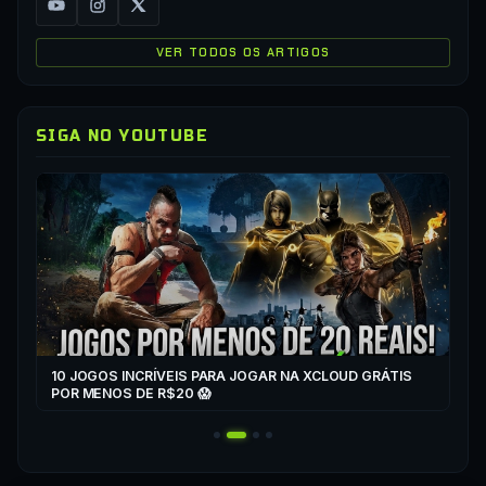
VER TODOS OS ARTIGOS
SIGA NO YOUTUBE
▶
CO
XC
10 JOGOS INCRÍVEIS PARA JOGAR NA XCLOUD GRÁTIS
▶
POR MENOS DE R$20 😱