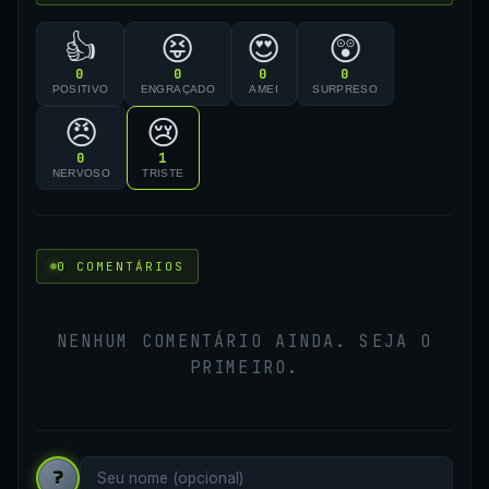
👍
😝
😍
😲
0
0
0
0
POSITIVO
ENGRAÇADO
AMEI
SURPRESO
😠
😢
0
1
NERVOSO
TRISTE
0 COMENTÁRIOS
NENHUM COMENTÁRIO AINDA. SEJA O
PRIMEIRO.
?