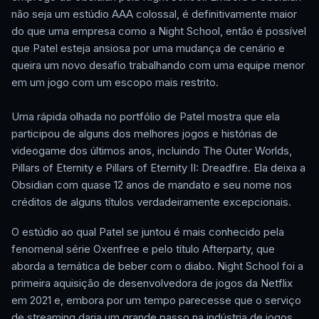
não seja um estúdio AAA colossal, é definitivamente maior
do que uma empresa como a Night School, então é possível
que Patel esteja ansiosa por uma mudança de cenário e
queira um novo desafio trabalhando com uma equipe menor
em um jogo com um escopo mais restrito.
Uma rápida olhada no portfólio de Patel mostra que ela
participou de alguns dos melhores jogos e histórias de
videogame dos últimos anos, incluindo The Outer Worlds,
Pillars of Eternity e Pillars of Eternity II: Dreadfire. Ela deixa a
Obsidian com quase 12 anos de mandato e seu nome nos
créditos de alguns títulos verdadeiramente excepcionais.
O estúdio ao qual Patel se juntou é mais conhecido pela
fenomenal série Oxenfree e pelo título Afterparty, que
aborda a temática de beber com o diabo. Night School foi a
primeira aquisição de desenvolvedora de jogos da Netflix
em 2021 e, embora por um tempo parecesse que o serviço
de streaming daria um grande passo na indústria de jogos,