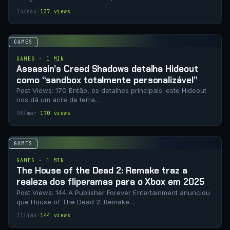
14/nov
·
137 views
GAMES
GAMES · 1 MIN
Assassin’s Creed Shadows detalha Hideout
como “sandbox totalmente personalizável”
Post Views: 170 Então, os detalhes principais: este Hideout
nos dá um acre de terra…
08/mar
·
170 views
GAMES
GAMES · 1 MIN
The House of the Dead 2: Remake traz a
realeza dos fliperamas para o Xbox em 2025
Post Views: 144 A Publisher Forever Entertainment anunciou
que House of The Dead 2: Remake…
11/jan
·
144 views