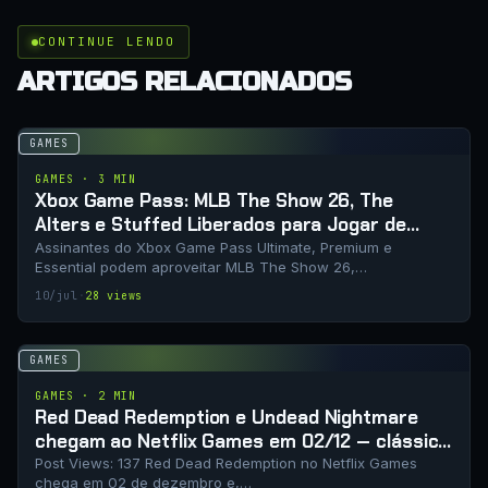
CONTINUE LENDO
ARTIGOS RELACIONADOS
GAMES
GAMES · 3 MIN
Xbox Game Pass: MLB The Show 26, The
Alters e Stuffed Liberados para Jogar de
Graça
Assinantes do Xbox Game Pass Ultimate, Premium e
Essential podem aproveitar MLB The Show 26,…
10/jul
·
28 views
GAMES
GAMES · 2 MIN
Red Dead Redemption e Undead Nightmare
chegam ao Netflix Games em 02/12 — clássico
do faroeste estreia no mobile
Post Views: 137 Red Dead Redemption no Netflix Games
chega em 02 de dezembro e,…