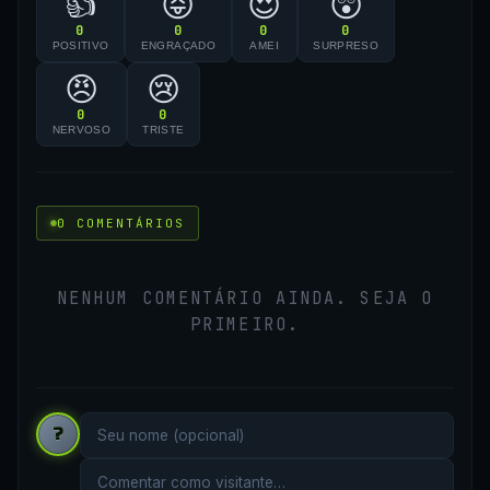
👍
😝
😍
😲
0
0
0
0
POSITIVO
ENGRAÇADO
AMEI
SURPRESO
😠
😢
0
0
NERVOSO
TRISTE
0 COMENTÁRIOS
NENHUM COMENTÁRIO AINDA. SEJA O
PRIMEIRO.
?