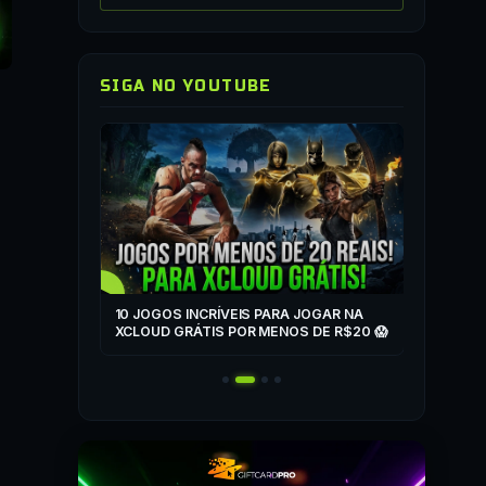
SIGA NO YOUTUBE
▶
COMO JO
QUALQUER
▶
ZONE
10 JOGOS INCRÍVEIS PARA JOGAR NA
T
XCLOUD GRÁTIS POR MENOS DE R$20 😱
 MAIS! 🎮