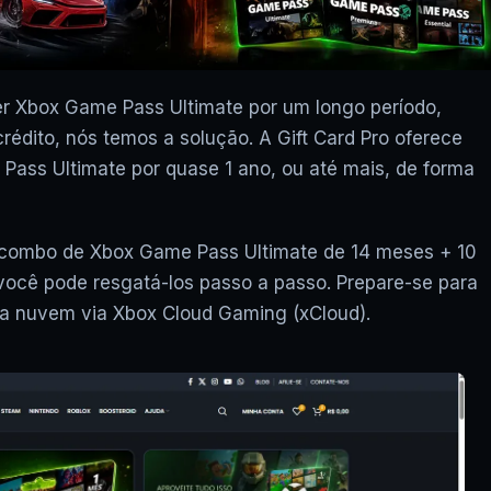
er Xbox Game Pass Ultimate por um longo período,
édito, nós temos a solução. A Gift Card Pro oferece
ass Ultimate por quase 1 ano, ou até mais, de forma
o combo de Xbox Game Pass Ultimate de 14 meses + 10
você pode resgatá-los passo a passo. Prepare-se para
▶
na nuvem via Xbox Cloud Gaming (xCloud).
XCLOUD GRÁTIS: COD WAR
FUNCIONA? JOGOS UBISOF
FUNCIONAM? VAI ACABAR? E