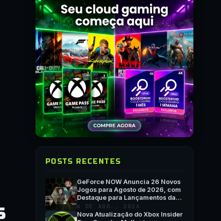
POSTS RECENTES
GeForce NOW Anuncia 26 Novos
Jogos para Agosto de 2026, com
Destaque para Lançamentos da
Semana e QuakeCon
6 DE AGO., 2026
S
Nova Atualização do Xbox Insider