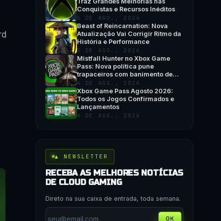
Traz Grandes Melhorias nas
Conquistas e Recursos Inéditos
5 DE AGO., 2026
Beast of Reincarnation: Nova
rd
Atualização Vai Corrigir Ritmo da
História e Performance
5 DE AGO., 2026
Mistfall Hunter no Xbox Game
Pass: Nova política pune
trapaceiros com banimento de
hardware
4 DE AGO., 2026
Xbox Game Pass Agosto 2026:
Todos os Jogos Confirmados e
Lançamentos
4 DE AGO., 2026
▲ NEWSLETTER
RECEBA AS MELHORES NOTÍCIAS
DE CLOUD GAMING
Direto na sua caixa de entrada, toda semana.
OK