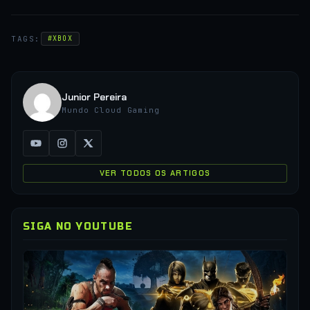
TAGS:
#XBOX
Junior Pereira
Mundo Cloud Gaming
VER TODOS OS ARTIGOS
SIGA NO YOUTUBE
▶
CO
XC