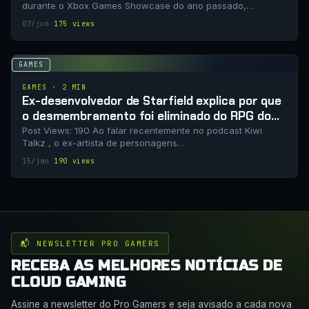
durante o Xbox Games Showcase do ano passado,…
07/jun
·
175 views
GAMES
GAMES · 2 MIN
Ex-desenvolvedor de Starfield explica por que
o desmembramento foi eliminado do RPG do
Xbox
Post Views: 190 Ao falar recentemente no podcast Kiwi
Talkz , o ex-artista de personagens…
15/jan
·
190 views
📬 NEWSLETTER PRO GAMERS
RECEBA AS MELHORES NOTÍCIAS DE
CLOUD GAMING
Assine a newsletter do Pro Gamers e seja avisado a cada nova