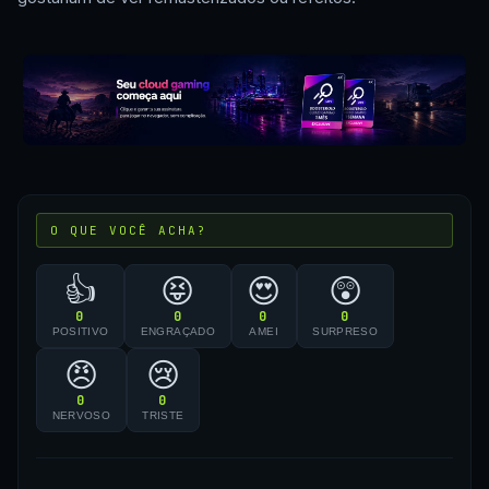
O QUE VOCÊ ACHA?
👍
😝
😍
😲
0
0
0
0
POSITIVO
ENGRAÇADO
AMEI
SURPRESO
😠
😢
0
0
NERVOSO
TRISTE