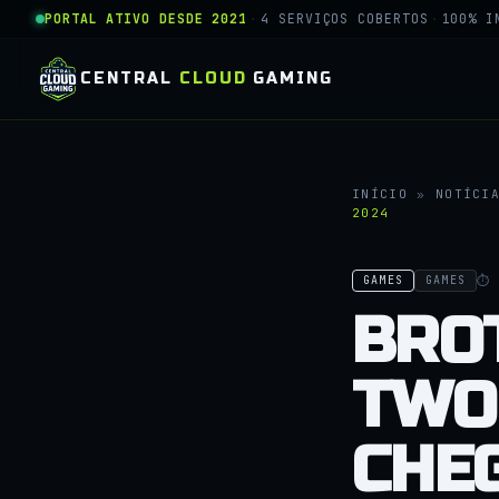
PORTAL ATIVO DESDE 2021
·
4 SERVIÇOS COBERTOS
·
100% I
CENTRAL
CLOUD
GAMING
INÍCIO
»
NOTÍCI
2024
⏱ 
GAMES
GAMES
BROT
TWO
CHE