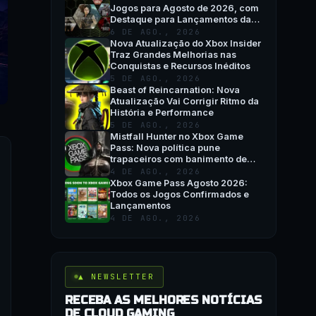
Jogos para Agosto de 2026, com
Destaque para Lançamentos da
Semana e QuakeCon
6 DE AGO., 2026
Nova Atualização do Xbox Insider
Traz Grandes Melhorias nas
Conquistas e Recursos Inéditos
5 DE AGO., 2026
Beast of Reincarnation: Nova
Atualização Vai Corrigir Ritmo da
História e Performance
5 DE AGO., 2026
Mistfall Hunter no Xbox Game
Pass: Nova política pune
trapaceiros com banimento de
hardware
4 DE AGO., 2026
Xbox Game Pass Agosto 2026:
Todos os Jogos Confirmados e
Lançamentos
4 DE AGO., 2026
▲ NEWSLETTER
RECEBA AS MELHORES NOTÍCIAS
DE CLOUD GAMING