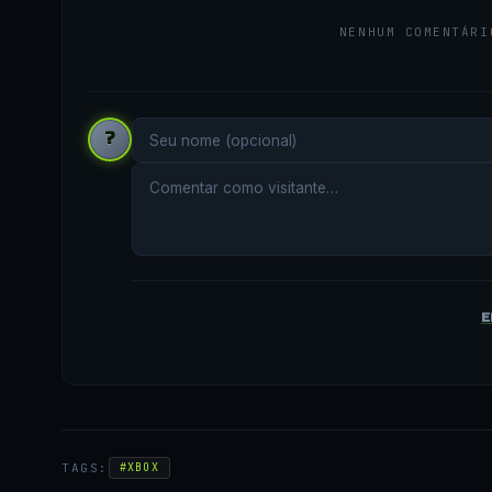
NENHUM COMENTÁRI
?
E
TAGS:
#XBOX