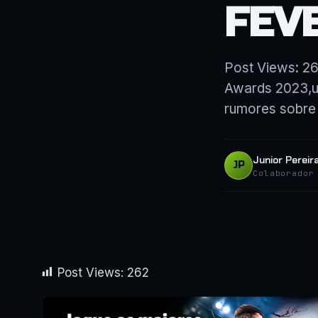
FEV
Post Views: 26
Awards 2023,um
rumores sobre 
Junior Pereir
JP
Colaborador
Post Views:
262