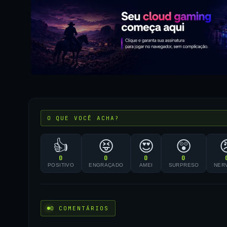
O QUE VOCÊ ACHA?
👍
😝
😍
😲
0
0
0
0
POSITIVO
ENGRAÇADO
AMEI
SURPRESO
NER
0 COMENTÁRIOS