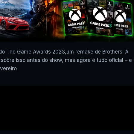
o do The Game Awards 2023,um remake de Brothers: A
sobre isso antes do show, mas agora é tudo oficial – e 
ereiro .
▶
XCLOUD GRÁTIS: COD WAR
FUNCIONA? JOGOS UBISOF
FUNCIONAM? VAI ACABAR? E