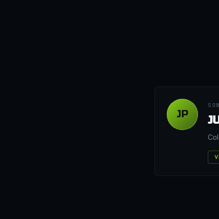
SO
JP
J
Col
V