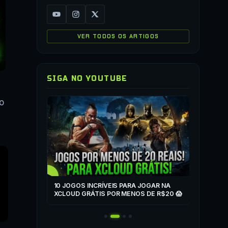
VER TODOS OS ARTIGOS
SIGA NO YOUTUBE
▶
o
COMO JO
QUALQUER
▶
ZONE
10 JOGOS INCRÍVEIS PARA JOGAR NA
T
XCLOUD GRÁTIS POR MENOS DE R$20 😱
 MAIS! 🎮