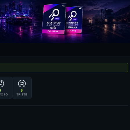
😠
😢
0
0
VOSO
TRISTE