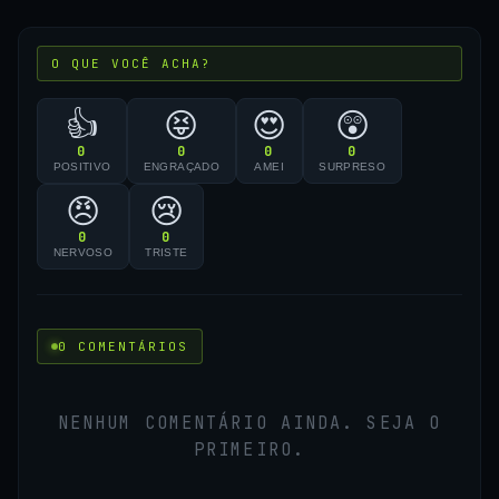
O QUE VOCÊ ACHA?
👍
😝
😍
😲
0
0
0
0
POSITIVO
ENGRAÇADO
AMEI
SURPRESO
😠
😢
0
0
NERVOSO
TRISTE
0 COMENTÁRIOS
NENHUM COMENTÁRIO AINDA. SEJA O
PRIMEIRO.