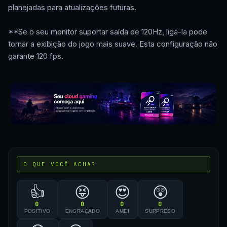
planejadas para atualizações futuras.
**Se o seu monitor suportar saída de 120Hz, ligá-la pode
tornar a exibição do jogo mais suave. Esta configuração não
garante 120 fps.
O QUE VOCÊ ACHA?
👍
😝
😍
😲
0
0
0
0
POSITIVO
ENGRAÇADO
AMEI
SURPRESO