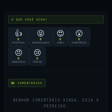
O QUE VOCÊ ACHA?
👍
😝
😍
😲
0
0
0
0
POSITIVO
ENGRAÇADO
AMEI
SURPRESO
😠
😢
0
0
NERVOSO
TRISTE
0 COMENTÁRIOS
NENHUM COMENTÁRIO AINDA. SEJA O
PRIMEIRO.