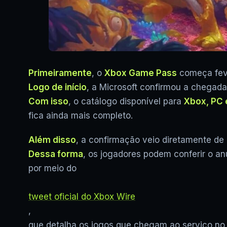
Primeiramente
, o
Xbox Game Pass
começa feve
Logo de início
, a Microsoft confirmou a chegad
Com isso
, o catálogo disponível para
Xbox, PC 
fica ainda mais completo.
Além disso
, a confirmação veio diretamente de
Dessa forma
, os jogadores podem conferir o an
por meio do
tweet oficial do Xbox Wire
,
que detalha os jogos que chegam ao serviço no i