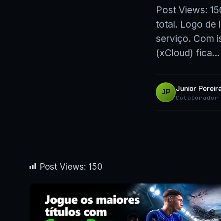
Post Views: 1
total. Logo de
serviço. Com i
(xCloud) fica…
Junior Pereir
JP
Colaborador
Post Views:
150