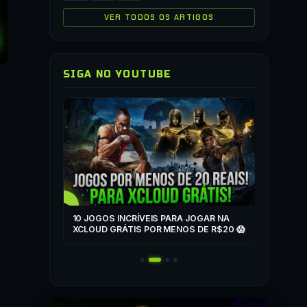
VER TODOS OS ARTIGOS
SIGA NO YOUTUBE
▶
COMO JO
QUALQUER
▶
ZONE
10 JOGOS INCRÍVEIS PARA JOGAR NA
T
XCLOUD GRÁTIS POR MENOS DE R$20 😱
 MAIS! 🎮