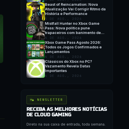
Beast of Reincarnation: Nova
Atualização Vai Corrigir Ritmo da
História e Performance
5 DE AGO., 2026
Mistfall Hunter no Xbox Game
Pass: Nova política pune
trapaceiros com banimento de
hardware
4 DE AGO., 2026
Xbox Game Pass Agosto 2026:
Todos os Jogos Confirmados e
Lançamentos
4 DE AGO., 2026
Clássicos do Xbox no PC?
Vazamento Revela Datas
Importantes
4 DE AGO., 2026
▲ NEWSLETTER
RECEBA AS MELHORES NOTÍCIAS
DE CLOUD GAMING
Direto na sua caixa de entrada, toda semana.