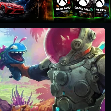
▶
XCLOUD GRÁTIS: COD WAR
FUNCIONA? JOGOS UBISOF
FUNCIONAM? VAI ACABAR? E