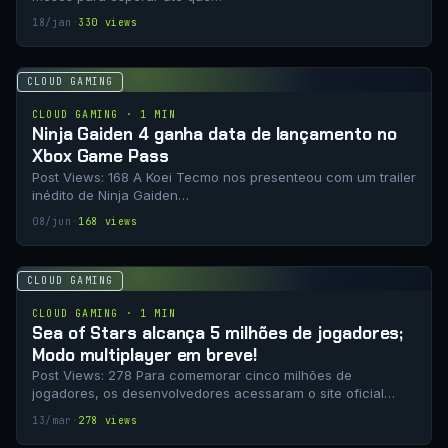
18/jan
·
330 views
CLOUD GAMING
CLOUD GAMING · 1 MIN
Ninja Gaiden 4 ganha data de lançamento no
Xbox Game Pass
Post Views: 168 A Koei Tecmo nos presenteou com um trailer
inédito de Ninja Gaiden…
08/jun
·
168 views
CLOUD GAMING
CLOUD GAMING · 1 MIN
Sea of Stars alcança 5 milhões de jogadores;
Modo multiplayer em breve!
Post Views: 278 Para comemorar cinco milhões de
jogadores, os desenvolvedores acessaram o site oficial…
13/mar
·
278 views