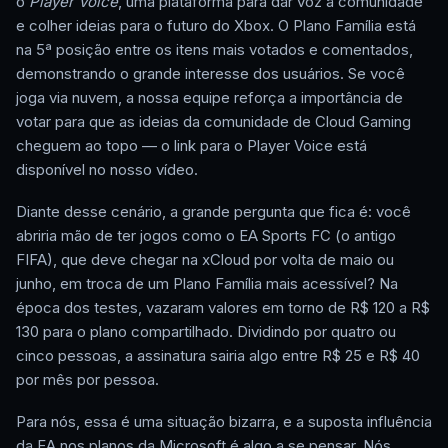
o
Player Voice
, uma plataforma para dar voz à comunidade
e colher ideias para o futuro do Xbox. O Plano Família está
na 5ª posição entre os itens mais votados e comentados,
demonstrando o grande interesse dos usuários. Se você
joga via nuvem, a nossa equipe reforça a importância de
votar para que as ideias da comunidade de Cloud Gaming
cheguem ao topo — o link para o Player Voice está
disponível no nosso vídeo.
Diante desse cenário, a grande pergunta que fica é: você
abriria mão de ter jogos como o EA Sports FC (o antigo
FIFA), que deve chegar na xCloud por volta de maio ou
junho, em troca de um Plano Família mais acessível? Na
época dos testes, vazaram valores em torno de R$ 120 a R$
130 para o plano compartilhado. Dividindo por quatro ou
cinco pessoas, a assinatura sairia algo entre R$ 25 e R$ 40
por mês por pessoa.
Para nós, essa é uma situação bizarra, e a suposta influência
da EA nos planos da Microsoft é algo a se pensar. Nós