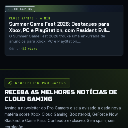
CLOUD GAMING
CLOUD GAMING · 6 MIN
Summer Game Fest 2026: Destaques para
Xbox, PC e PlayStation, com Resident Evil:
Veronica e Clutch em evidência
O Summer Game Fest 2026 trouxe uma enxurrada de
anúncios para Xbox, PC e PlayStation.…
06/jun
·
82 views
📬 NEWSLETTER PRO GAMERS
RECEBA AS MELHORES NOTÍCIAS DE
CLOUD GAMING
Assine a newsletter do Pro Gamers e seja avisado a cada nova
matéria sobre Xbox Cloud Gaming, Boosteroid, GeForce Now,
Blacknut e Game Pass. Conteúdo exclusivo. Sem spam, sem
enrolação.