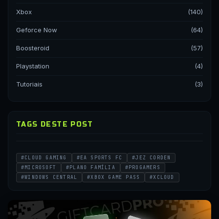
Xbox
(140)
Geforce Now
(64)
Boosteroid
(57)
Playstation
(4)
Tutoriais
(3)
TAGS DESTE POST
#CLOUD GAMING
#EA SPORTS FC
#JEZ CORDEN
#MICROSOFT
#PLANO FAMÍLIA
#PROGAMERS
#WINDOWS CENTRAL
#XBOX GAME PASS
#XCLOUD