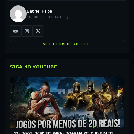
Gabriel Filipe
Mundo Cloud Gaming
VER TODOS OS ARTIGOS
SIGA NO YOUTUBE
▶
CO
XC
10 JOGOS INCRÍVEIS PARA JOGAR NA XCLOUD GRÁTIS