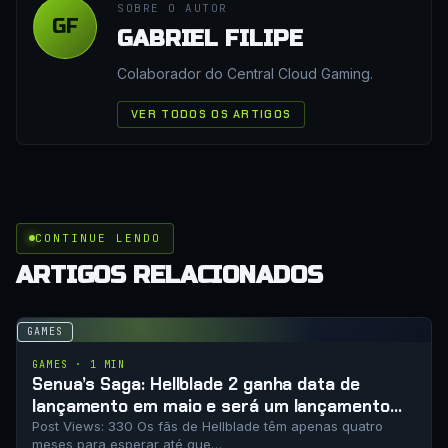
SOBRE O AUTOR
GF
GABRIEL FILIPE
Colaborador do Central Cloud Gaming.
VER TODOS OS ARTIGOS
CONTINUE LENDO
ARTIGOS RELACIONADOS
GAMES
GAMES · 1 MIN
Senua’s Saga: Hellblade 2 ganha data de
lançamento em maio e será um lançamento
apenas digital
Post Views: 330 Os fãs de Hellblade têm apenas quatro
meses para esperar até que…