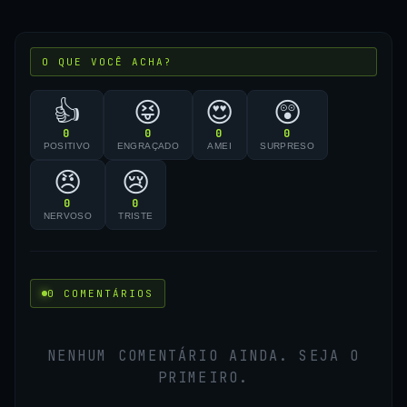
O QUE VOCÊ ACHA?
👍
😝
😍
😲
0
0
0
0
POSITIVO
ENGRAÇADO
AMEI
SURPRESO
😠
😢
0
0
NERVOSO
TRISTE
0 COMENTÁRIOS
NENHUM COMENTÁRIO AINDA. SEJA O
PRIMEIRO.