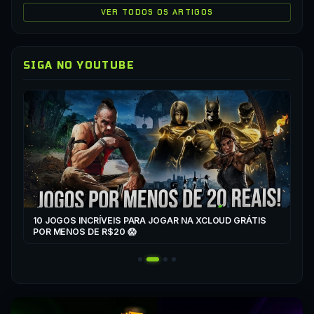
VER TODOS OS ARTIGOS
SIGA NO YOUTUBE
▶
CO
XC
10 JOGOS INCRÍVEIS PARA JOGAR NA XCLOUD GRÁTIS
▶
POR MENOS DE R$20 😱