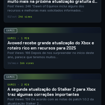
muito mais na próxima atualização gratuita do
Xbox
Post Views: 246 “Dawn of Equinox inclui alguns dos
recursos e melhorias mais solicitados informados…
02/out
·
246 views
GAMES
GAMES · 1 MIN
Avowed recebe grande atualização do Xbox e
roteiro rico em recursos para 2025
Post Views: 166 Depois de nos surpreender no início deste
ano, parece que teremos muitos…
16/maio
·
166 views
GAMES
GAMES · 2 MIN
A segunda atualização do Stalker 2 para Xbox
traz algumas correções importantes
Post Views: 159 De acordo com as notas do patch 1.0.2 da
atualização Stalker 2…