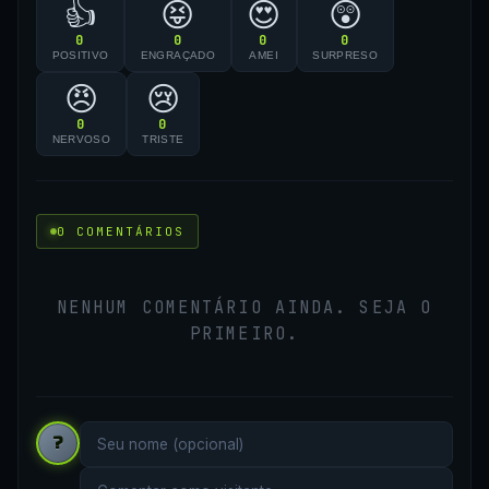
👍
😝
😍
😲
0
0
0
0
POSITIVO
ENGRAÇADO
AMEI
SURPRESO
😠
😢
0
0
NERVOSO
TRISTE
0 COMENTÁRIOS
NENHUM COMENTÁRIO AINDA. SEJA O
PRIMEIRO.
?