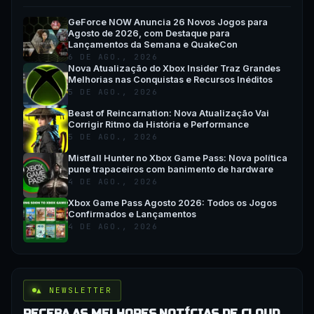
GeForce NOW Anuncia 26 Novos Jogos para
Agosto de 2026, com Destaque para
Lançamentos da Semana e QuakeCon
6 DE AGO., 2026
Nova Atualização do Xbox Insider Traz Grandes
Melhorias nas Conquistas e Recursos Inéditos
5 DE AGO., 2026
Beast of Reincarnation: Nova Atualização Vai
Corrigir Ritmo da História e Performance
5 DE AGO., 2026
Mistfall Hunter no Xbox Game Pass: Nova política
pune trapaceiros com banimento de hardware
4 DE AGO., 2026
Xbox Game Pass Agosto 2026: Todos os Jogos
Confirmados e Lançamentos
4 DE AGO., 2026
▲ NEWSLETTER
RECEBA AS MELHORES NOTÍCIAS DE CLOUD