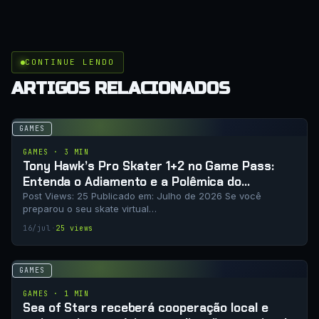
CONTINUE LENDO
ARTIGOS RELACIONADOS
GAMES
GAMES · 3 MIN
Tony Hawk’s Pro Skater 1+2 no Game Pass:
Entenda o Adiamento e a Polêmica do
Licenciamento
Post Views: 25 Publicado em: Julho de 2026 Se você
preparou o seu skate virtual…
16/jul
·
25 views
GAMES
GAMES · 1 MIN
Sea of ​​Stars receberá cooperação local e