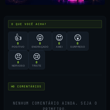
O QUE VOCÊ ACHA?
👍
😝
😍
😲
0
0
0
0
POSITIVO
ENGRAÇADO
AMEI
SURPRESO
😠
😢
0
0
NERVOSO
TRISTE
0 COMENTÁRIOS
NENHUM COMENTÁRIO AINDA. SEJA O
PRIMEIRO.