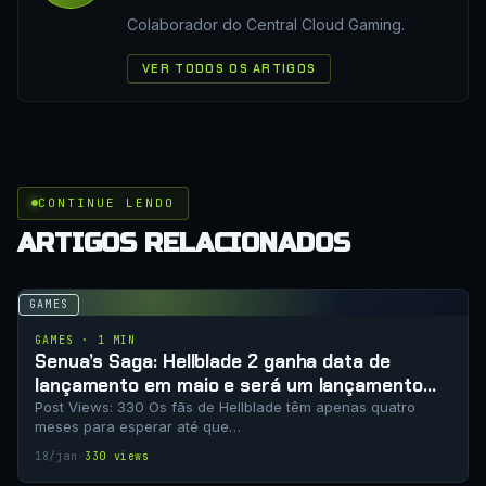
Colaborador do Central Cloud Gaming.
VER TODOS OS ARTIGOS
CONTINUE LENDO
ARTIGOS RELACIONADOS
GAMES
GAMES · 1 MIN
Senua’s Saga: Hellblade 2 ganha data de
lançamento em maio e será um lançamento
apenas digital
Post Views: 330 Os fãs de Hellblade têm apenas quatro
meses para esperar até que…
18/jan
·
330 views