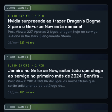
CLOUD GAMING
CLOUD GAMING · 1 MIN
Nvidia surpreende ao trazer Dragon’s Dogma
2 para o GeForce Now esta semana!
Post Views: 227 Apenas 2 jogos chegam hoje no serviço:
🔹Alone in the Dark (Lançamento Steam,…
21/mar
·
227 views
CLOUD GAMING
CLOUD GAMING · 1 MIN
Janeiro no Geforce Now, saiba tudo que chega
ao serviço no primeiro mês de 2024! Confira a
lista completa.
Post Views: 280 A NVIDIA divulgou os novos títulos que
serão adicionando ao catálogo do…
18/jan
·
280 views
CLOUD GAMING