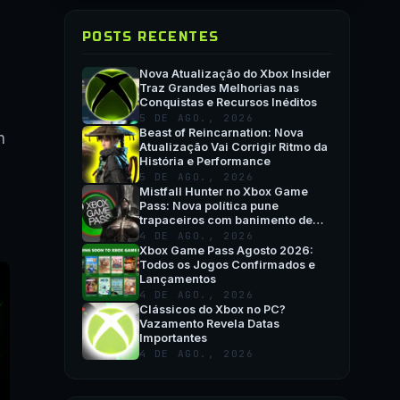
POSTS RECENTES
Nova Atualização do Xbox Insider
Traz Grandes Melhorias nas
Conquistas e Recursos Inéditos
5 DE AGO., 2026
Beast of Reincarnation: Nova
m
Atualização Vai Corrigir Ritmo da
História e Performance
5 DE AGO., 2026
Mistfall Hunter no Xbox Game
Pass: Nova política pune
trapaceiros com banimento de
hardware
4 DE AGO., 2026
Xbox Game Pass Agosto 2026:
Todos os Jogos Confirmados e
Lançamentos
4 DE AGO., 2026
Clássicos do Xbox no PC?
Vazamento Revela Datas
Importantes
4 DE AGO., 2026