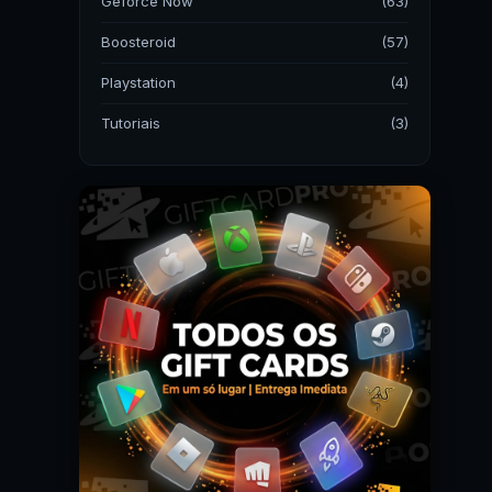
Geforce Now
(63)
Boosteroid
(57)
Playstation
(4)
Tutoriais
(3)