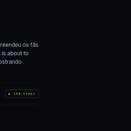
preendeu os fãs
is about to
ostrando
▶ 168 views