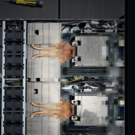
XCLOUD GRÁTIS: COD WAR
FUNCIONA? JOGOS UBISOF
FUNCIONAM? VAI ACABAR? E