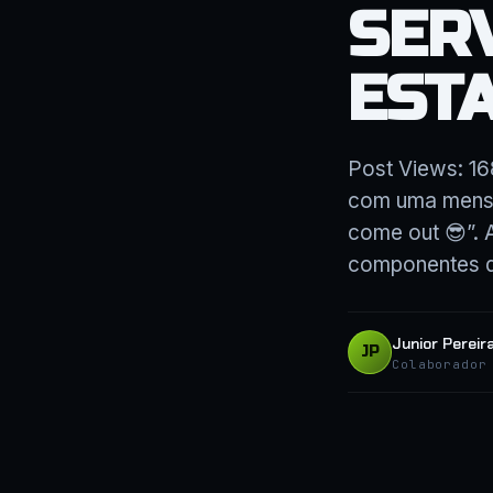
SER
EST
Post Views: 16
com uma mensag
come out 😎”.
componentes d
Junior Pereir
JP
Colaborador