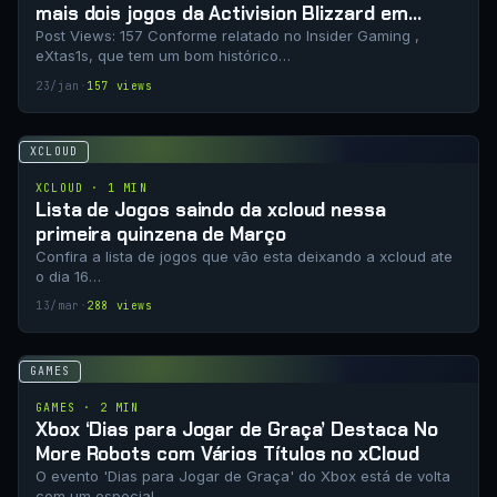
mais dois jogos da Activision Blizzard em
fevereiro
Post Views: 157 Conforme relatado no Insider Gaming ,
eXtas1s, que tem um bom histórico…
23/jan
·
157 views
XCLOUD
XCLOUD · 1 MIN
Lista de Jogos saindo da xcloud nessa
primeira quinzena de Março
Confira a lista de jogos que vão esta deixando a xcloud ate
o dia 16…
13/mar
·
288 views
GAMES
GAMES · 2 MIN
Xbox ‘Dias para Jogar de Graça’ Destaca No
More Robots com Vários Títulos no xCloud
O evento 'Dias para Jogar de Graça' do Xbox está de volta
com um especial…