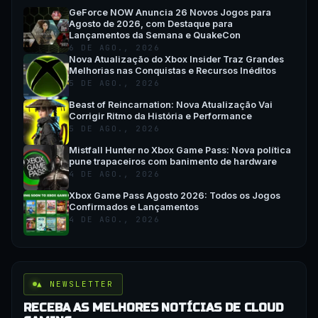
GeForce NOW Anuncia 26 Novos Jogos para
Agosto de 2026, com Destaque para
Lançamentos da Semana e QuakeCon
6 DE AGO., 2026
Nova Atualização do Xbox Insider Traz Grandes
Melhorias nas Conquistas e Recursos Inéditos
5 DE AGO., 2026
Beast of Reincarnation: Nova Atualização Vai
Corrigir Ritmo da História e Performance
5 DE AGO., 2026
Mistfall Hunter no Xbox Game Pass: Nova política
pune trapaceiros com banimento de hardware
4 DE AGO., 2026
Xbox Game Pass Agosto 2026: Todos os Jogos
Confirmados e Lançamentos
4 DE AGO., 2026
▲ NEWSLETTER
RECEBA AS MELHORES NOTÍCIAS DE CLOUD