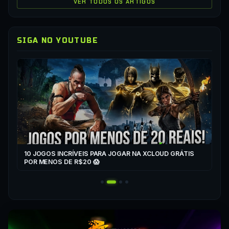
VER TODOS OS ARTIGOS
SIGA NO YOUTUBE
▶
CO
XC
10 JOGOS INCRÍVEIS PARA JOGAR NA XCLOUD GRÁTIS
▶
POR MENOS DE R$20 😱