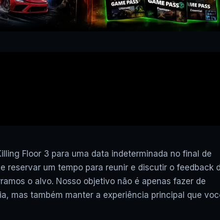
▶
XCLOUD GRÁTIS: COD WAR
FUNCIONA? JOGOS UBISOF
ling Floor 3 para uma data indeterminada no final de
FUNCIONAM? VAI ACABAR? E
de reservar um tempo para reunir e discutir o feedback 
ramos o alvo. Nosso objetivo não é apenas fazer de
uia, mas também manter a experiência principal que voc