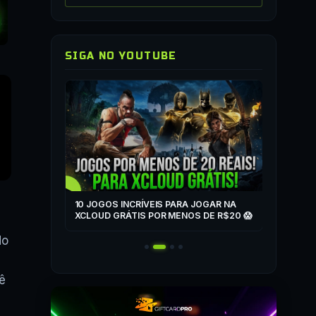
SIGA NO YOUTUBE
▶
COMO JO
QUALQUER
▶
ZONE
10 JOGOS INCRÍVEIS PARA JOGAR NA
T
XCLOUD GRÁTIS POR MENOS DE R$20 😱
 MAIS! 🎮
do
ê