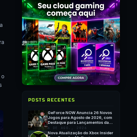
ra
ra
 o
s
POSTS RECENTES
GeForce NOW Anuncia 26 Novos
Jogos para Agosto de 2026, com
Destaque para Lançamentos da
Semana e QuakeCon
6 DE AGO., 2026
Nova Atualização do Xbox Insider