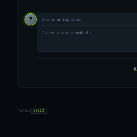
?
E
TAGS:
#XBOX