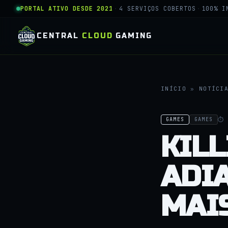
PORTAL ATIVO DESDE 2021
·
4 SERVIÇOS COBERTOS
·
100% I
CENTRAL
CLOUD
GAMING
INÍCIO
»
NOTÍCI
⏱ 
GAMES
GAMES
KILL
ADI
MAI