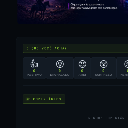
O QUE VOCÊ ACHA?
👍
😝
😍
😲
0
0
0
0
POSITIVO
ENGRAÇADO
AMEI
SURPRESO
NER
0 COMENTÁRIOS
NENHUM COMENTÁRI