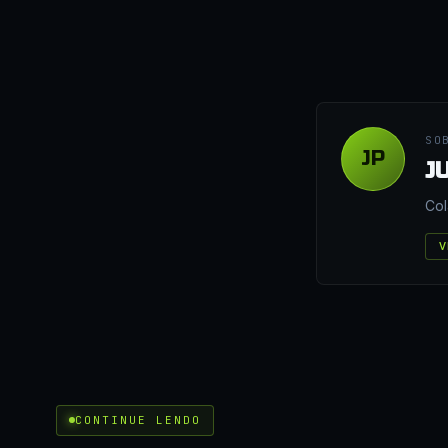
SO
JP
J
Col
V
CONTINUE LENDO