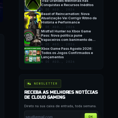
Traz Grandes Melhorias nas
Conquistas e Recursos Inéditos
5 DE AGO., 2026
Beast of Reincarnation: Nova
Atualização Vai Corrigir Ritmo da
História e Performance
5 DE AGO., 2026
Mistfall Hunter no Xbox Game
Pass: Nova política pune
trapaceiros com banimento de
hardware
4 DE AGO., 2026
Xbox Game Pass Agosto 2026:
Todos os Jogos Confirmados e
Lançamentos
4 DE AGO., 2026
▲ NEWSLETTER
RECEBA AS MELHORES NOTÍCIAS
DE CLOUD GAMING
Direto na sua caixa de entrada, toda semana.
OK