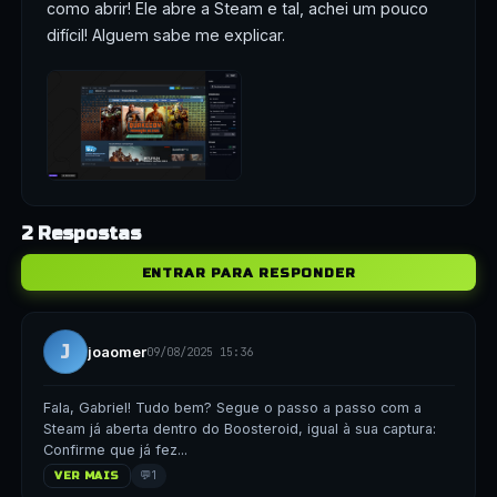
como abrir! Ele abre a Steam e tal, achei um pouco
difícil! Alguem sabe me explicar.
2 Respostas
ENTRAR PARA RESPONDER
J
joaomer
09/08/2025 15:36
Fala, Gabriel! Tudo bem? Segue o passo a passo com a
Steam já aberta dentro do Boosteroid, igual à sua captura:
Confirme que já fez...
💬
1
VER MAIS