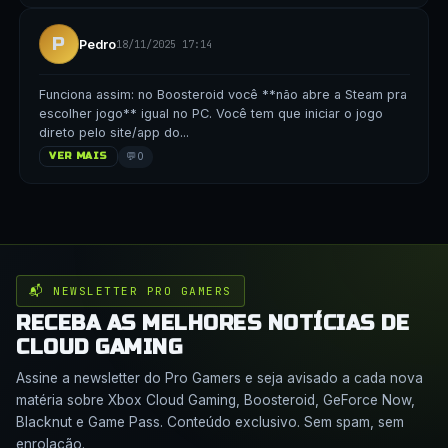
P
Pedro
18/11/2025 17:14
Funciona assim: no Boosteroid você **não abre a Steam pra
escolher jogo** igual no PC. Você tem que iniciar o jogo
direto pelo site/app do...
💬
0
VER MAIS
📬 NEWSLETTER PRO GAMERS
RECEBA AS MELHORES NOTÍCIAS DE
CLOUD GAMING
Assine a newsletter do Pro Gamers e seja avisado a cada nova
matéria sobre Xbox Cloud Gaming, Boosteroid, GeForce Now,
Blacknut e Game Pass. Conteúdo exclusivo. Sem spam, sem
enrolação.