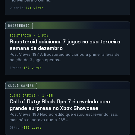
21/maio
·
171 views
BOOSTEROID
BOOSTEROID · 1 MIN
Boosteroid adicionar 7 jogos na sua terceira
semana de dezembro
Post Views: 187 A Boosteroid adicionou a primeira leva de
adição de 3 jogos apenas…
19/dez
·
187 views
CLOUD GAMING
CLOUD GAMING · 1 MIN
Call of Duty: Black Ops 7 é revelado com
grande surpresa no Xbox Showcase
Post Views: 196 Não acredito que estou escrevendo isso,
mas não esperava que o 26º…
08/jun
·
196 views