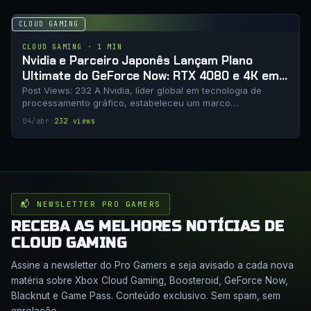
CLOUD GAMING
CLOUD GAMING · 1 MIN
Nvidia e Parceiro Japonês Lançam Plano
Ultimate do GeForce Now: RTX 4080 e 4K em
Estreia Histórica
Post Views: 232 A Nvidia, líder global em tecnologia de
processamento gráfico, estabeleceu um marco…
04/abr
·
232 views
📬 NEWSLETTER PRO GAMERS
RECEBA AS MELHORES NOTÍCIAS DE
CLOUD GAMING
Assine a newsletter do Pro Gamers e seja avisado a cada nova
matéria sobre Xbox Cloud Gaming, Boosteroid, GeForce Now,
Blacknut e Game Pass. Conteúdo exclusivo. Sem spam, sem
enrolação.