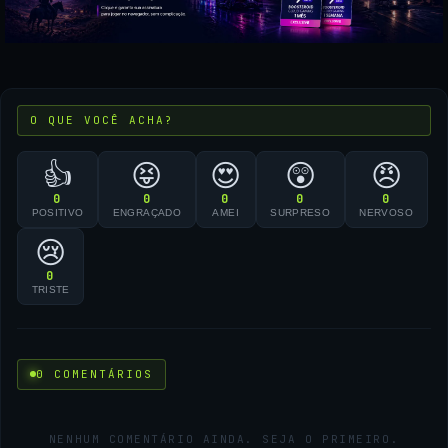
O QUE VOCÊ ACHA?
👍
😝
😍
😲
😠
0
0
0
0
0
POSITIVO
ENGRAÇADO
AMEI
SURPRESO
NERVOSO
😢
0
TRISTE
0 COMENTÁRIOS
NENHUM COMENTÁRIO AINDA. SEJA O PRIMEIRO.