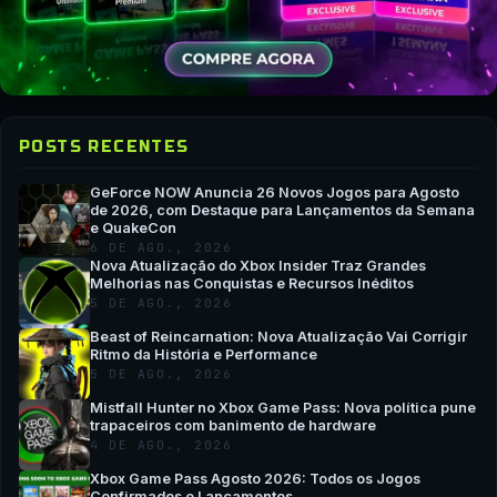
POSTS RECENTES
GeForce NOW Anuncia 26 Novos Jogos para Agosto
de 2026, com Destaque para Lançamentos da Semana
e QuakeCon
6 DE AGO., 2026
Nova Atualização do Xbox Insider Traz Grandes
Melhorias nas Conquistas e Recursos Inéditos
5 DE AGO., 2026
Beast of Reincarnation: Nova Atualização Vai Corrigir
Ritmo da História e Performance
5 DE AGO., 2026
Mistfall Hunter no Xbox Game Pass: Nova política pune
trapaceiros com banimento de hardware
4 DE AGO., 2026
Xbox Game Pass Agosto 2026: Todos os Jogos
Confirmados e Lançamentos