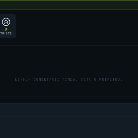
😢
0
TRISTE
NENHUM COMENTÁRIO AINDA. SEJA O PRIMEIRO.