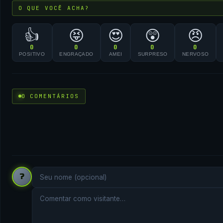
O QUE VOCÊ ACHA?
👍
😝
😍
😲
😠
0
0
0
0
0
POSITIVO
ENGRAÇADO
AMEI
SURPRESO
NERVOSO
0 COMENTÁRIOS
?