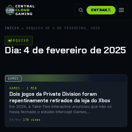
CENTRAL
CLOUD
ENTRAR
GAMING
INÍCIO
»
ARQUIVO DE 4 DE FEVEREIRO, 2025
ARQUIVO
Dia:
4 de fevereiro de 2025
GAMES
GAMES · 1 MIN
Dois jogos da Private Division foram
repentinamente retirados da loja do Xbox
Em 2024, a Take-Two Interactive anunciou que não só
havia fechado o estúdio Intercept Games,…
04/fev
·
170 views