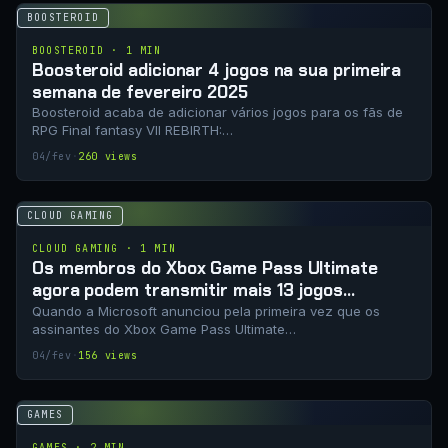
BOOSTEROID
BOOSTEROID · 1 MIN
Boosteroid adicionar 4 jogos na sua primeira
semana de fevereiro 2025
Boosteroid acaba de adicionar vários jogos para os fãs de
RPG Final fantasy VII REBIRTH:…
04/fev
·
260 views
CLOUD GAMING
CLOUD GAMING · 1 MIN
Os membros do Xbox Game Pass Ultimate
agora podem transmitir mais 13 jogos
próprios
Quando a Microsoft anunciou pela primeira vez que os
assinantes do Xbox Game Pass Ultimate…
04/fev
·
156 views
GAMES
GAMES · 2 MIN